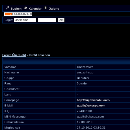
Suchen
Kalender
Galerie
Login:
Forum Übersicht
» Profil ansehen
Vorname
zmqzorhsizo
Nachname
zmqzorhsizo
Gruppe
Benutzer
Rang
0utsider
Geschlecht
-
Land
-
Homepage
http://zujjcbwoabii.com/
E-Mail
tzzglh@uksspp.com
ICQ
794385131
MSN Messenger
tzzglh@uksspp.com
Geburtsdatum
19.08.2010
Mitglied seit
27.10.2012 03:36:31