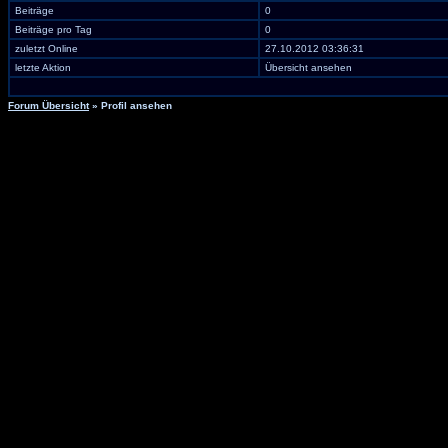
Beiträge
0
Beiträge pro Tag
0
zuletzt Online
27.10.2012 03:36:31
letzte Aktion
Übersicht ansehen
Forum Übersicht
» Profil ansehen