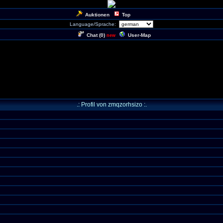
Auktionen
Top
Language/Sprache:
Chat (
0
)
User-Map
new
.: Profil von zmqzorhsizo :.