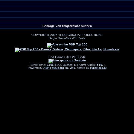
Beiträge von zmqzorhsizo suchen
COPYRIGHT 2006 THUG-GANXTA PRODUCTIONS
Begin GameSites200 Vote
End Game Sites 200 Code
.: Script-Time:
0,016
|| SQL-Queries:
5
|| Active-Users:
5 507
:.
Powered by
ASP-FastBoard
HE
v0.8
, hosted by
cyberlord.at