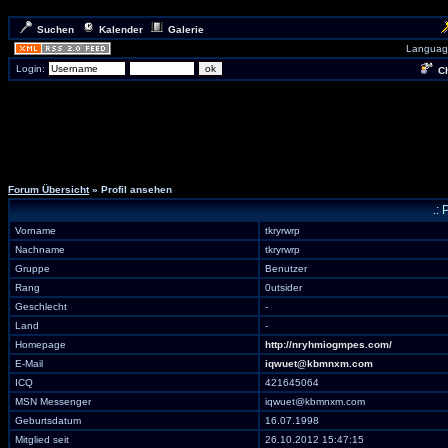
Suchen
Kalender
Galerie
Languag
Login:
Ch
Forum Übersicht
» Profil ansehen
.: 
Vorname
tkryrwrp
Nachname
tkryrwrp
Gruppe
Benutzer
Rang
0utsider
Geschlecht
-
Land
-
Homepage
http://nryhmiogmpes.com/
E-Mail
iqwuet@kbmnxm.com
ICQ
421645064
MSN Messenger
iqwuet@kbmnxm.com
Geburtsdatum
16.07.1998
Mitglied seit
26.10.2012 15:47:15