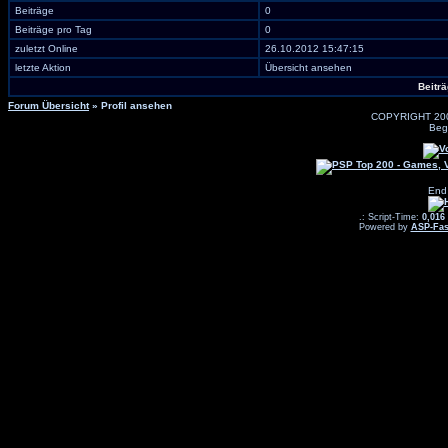
Beiträge
0
Beiträge pro Tag
0
zuletzt Online
26.10.2012 15:47:15
letzte Aktion
Übersicht ansehen
Beitr
Forum Übersicht
» Profil ansehen
COPYRIGHT 20
Beg
End
.: Script-Time:
0,016
Powered by
ASP-Fas