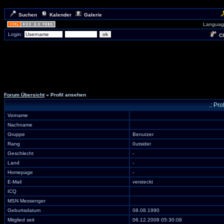
Suchen
Kalender
Galerie
Languag
Login:
Ch
Forum Übersicht
» Profil ansehen
.: Pro
Vorname
Nachname
Gruppe
Benutzer
Rang
0utsider
Geschlecht
-
Land
-
Homepage
-
E-Mail
versteckt
ICQ
MSN Messenger
Geburtsdatum
08.08.1990
Mitglied seit
06.12.2008 05:30:08