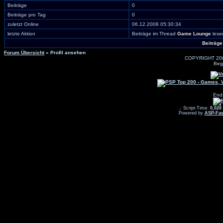
Beiträge
0
Beiträge pro Tag
0
zuletzt Online
06.12.2008 05:30:34
letzte Aktion
Beiträge im Thread
Game Lounge
lese
Beiträge
Forum Übersicht
» Profil ansehen
COPYRIGHT 20
Beg
End
.: Script-Time:
0,020
Powered by
ASP-Fas