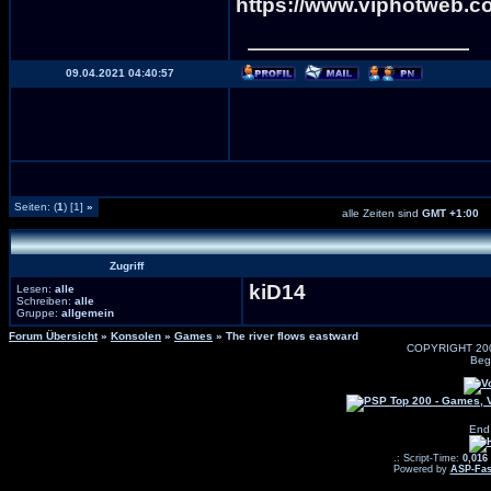
https://www.viphotweb.c
09.04.2021 04:40:57
Seiten: (
1
) [1]
»
alle Zeiten sind
GMT +1:00
Zugriff
kiD14
Lesen:
alle
Schreiben:
alle
Gruppe:
allgemein
Forum Übersicht
»
Konsolen
»
Games
» The river flows eastward
COPYRIGHT 20
Beg
End
.: Script-Time:
0,016
Powered by
ASP-Fas