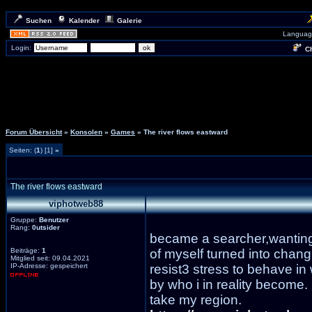
Suchen
Kalender
Galerie
Languag
Login:
Ch
Forum Übersicht
»
Konsolen
»
Games
» The river flows eastward
Seiten: (
1
) [1]
»
The river flows eastward
viphotweb88
Gruppe:
Benutzer
Rang:
0utsider
became a searcher,wanting
Beiträge:
1
of myself turned into chang
Mitglied seit: 09.04.2021
IP-Adresse: gespeichert
resist3 stress to behave in 
by who i in reality become.
take my region.