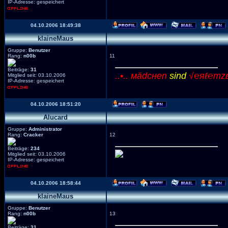
IP-Adresse: gespeichert
04.10.2006 18:49:38
klaineMaus
Gruppe:
Benutzer
Rang:
n00b
11
Beiträge:
31
..•.. мädcнen
sind
√℮яℓ℮тzвα
Mitglied seit: 03.10.2006
IP-Adresse: gespeichert
04.10.2006 18:51:20
Alucard
Gruppe:
Administrator
Rang:
Cracker
12
Beiträge:
234
Mitglied seit: 03.10.2006
IP-Adresse: gespeichert
04.10.2006 18:58:44
klaineMaus
Gruppe:
Benutzer
Rang:
n00b
13
Beiträge:
31