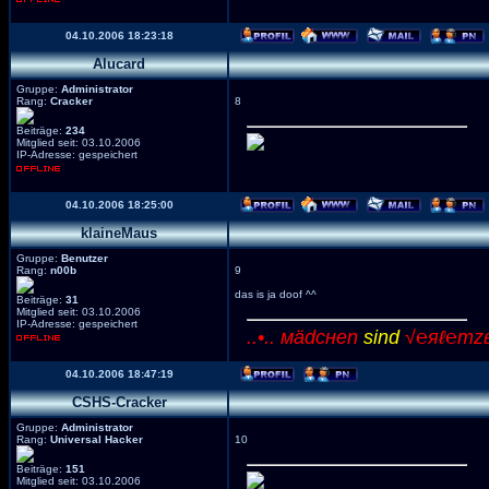
04.10.2006 18:23:18
Alucard
Gruppe:
Administrator
Rang:
Cracker
8
Beiträge:
234
Mitglied seit: 03.10.2006
IP-Adresse: gespeichert
04.10.2006 18:25:00
klaineMaus
Gruppe:
Benutzer
Rang:
n00b
9
das is ja doof ^^
Beiträge:
31
Mitglied seit: 03.10.2006
IP-Adresse: gespeichert
..•.. мädcнen
sind
√℮яℓ℮тzвα
04.10.2006 18:47:19
CSHS-Cracker
Gruppe:
Administrator
Rang:
Universal Hacker
10
Beiträge:
151
Mitglied seit: 03.10.2006