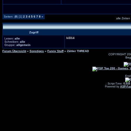
Seiten: (
8
) [1]
2
3
4
5
6
7
8
»
alle Zeiten
Zugriff
kiD14
Lesen:
alle
Schreiben:
alle
Gruppe:
allgemein
Forum Übersicht
»
Sonstiges
»
Funny Stuff
» Zähler THREAD
COPYRIGHT 20
Beg
End
.: Script-Time:
0,016
Powered by
ASP-Fas