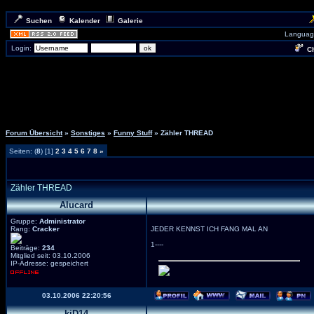
Suchen
Kalender
Galerie
Languag
Login:
Ch
Forum Übersicht
»
Sonstiges
»
Funny Stuff
» Zähler THREAD
Seiten: (
8
) [1]
2
3
4
5
6
7
8
»
Zähler THREAD
Alucard
Gruppe:
Administrator
Rang:
Cracker
JEDER KENNST ICH FANG MAL AN
1----
Beiträge:
234
Mitglied seit: 03.10.2006
IP-Adresse: gespeichert
03.10.2006 22:20:56
kiD14