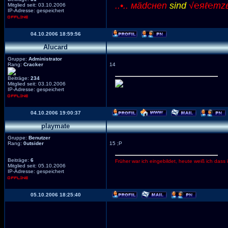
..•.. мädcнen
sind
√℮яℓ℮тzвα
Mitglied seit: 03.10.2006
IP-Adresse: gespeichert
04.10.2006 18:59:56
Alucard
Gruppe:
Administrator
Rang:
Cracker
14
Beiträge:
234
Mitglied seit: 03.10.2006
IP-Adresse: gespeichert
04.10.2006 19:00:37
playmate
Gruppe:
Benutzer
Rang:
0utsider
15 ;P
Beiträge:
6
Früher war ich eingebildet, heute weiß ich dass 
Mitglied seit: 05.10.2006
IP-Adresse: gespeichert
05.10.2006 18:25:40