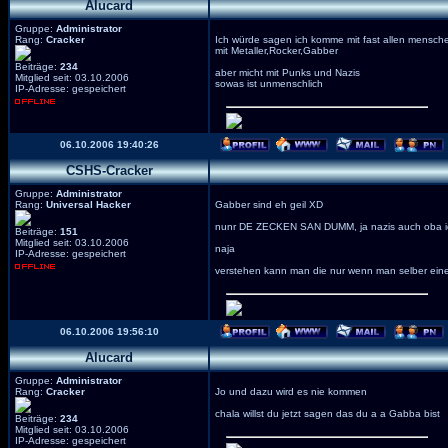
Alucard
Gruppe:
Administrator
Rang:
Cracker
Ich würde sagen ich komme mit fast allen mensch
mit Metaller,Rocker,Gabber
Beiträge:
234
aber micht mit Punks und Nazis
Mitglied seit: 03.10.2006
sowas ist unmenschlich
IP-Adresse: gespeichert
06.10.2006 19:40:26
CSHS-Cracker
Gruppe:
Administrator
Rang:
Universal Hacker
Gabber sind eh geil XD
nunr DE ZECKEN SAN DUMM, ja nazis auch oba ic
Beiträge:
151
Mitglied seit: 03.10.2006
naja
IP-Adresse: gespeichert
verstehen kann man die nur wenn man selber eine
06.10.2006 19:56:10
Alucard
Gruppe:
Administrator
Rang:
Cracker
Jo und dazu wird es nie kommen
chala willst du jetzt sagen das du a a Gabba bist
Beiträge:
234
Mitglied seit: 03.10.2006
IP-Adresse: gespeichert