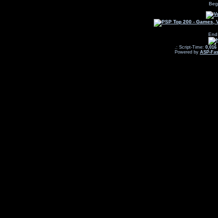
Beg
End
.: Script-Time:
0,016
Powered by
ASP-Fas