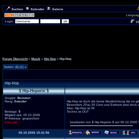
Suchen
Kalender
Galerie
Languag
Login:
Ch
Forum Übersicht
»
Musik
»
Hip Hop
» Hip-Hop
Seiten: (
1
) [1]
»
Hip-Hop
$ Hip-Hoperin $
Gruppe:
Benutzer
Rang:
0utsider
Hip-Hop ist doch die beste Musikrichtung die es gib
Besonders 2Pac,50 Cent und Eminem sind doch d
Also: Hip-Hop ist IN
Beiträge:
5
Techno ist OUT
Mitglied seit: 05.10.2006
IP-Adresse: gespeichert
bearbeitet von $ Hip-Hoperin $ am 06.10.2006 
06.10.2006 15:41:56