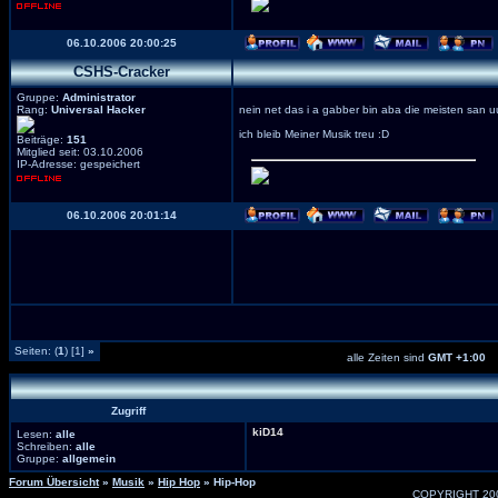
06.10.2006 20:00:25
CSHS-Cracker
Gruppe:
Administrator
Rang:
Universal Hacker
nein net das i a gabber bin aba die meisten san u
ich bleib Meiner Musik treu :D
Beiträge:
151
Mitglied seit: 03.10.2006
IP-Adresse: gespeichert
06.10.2006 20:01:14
Seiten: (
1
) [1]
»
alle Zeiten sind
GMT +1:00
Zugriff
kiD14
Lesen:
alle
Schreiben:
alle
Gruppe:
allgemein
Forum Übersicht
»
Musik
»
Hip Hop
» Hip-Hop
COPYRIGHT 20