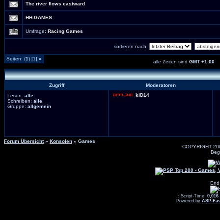
The river flows eastward
HH-GAMES
Umfrage:
Racing Games
sortieren nach
Seiten: (
1
) [1]
»
alle Zeiten sind
GMT +1:00
Zugriff
Moderatoren
kiD14
Lesen:
alle
Schreiben:
alle
Gruppe:
allgemein
Forum Übersicht
»
Konsolen
» Games
COPYRIGHT 20
Beg
End
.: Script-Time:
0,016
Powered by
ASP-Fas