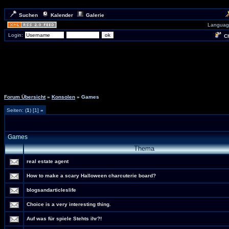
Suchen
Kalender
Galerie
Languag
Login:
Ch
Forum Übersicht
»
Konsolen
» Games
Seiten: (
1
) [1]
»
Games
Thema
real estate agent
How to make a scary Halloween charcuterie board?
blogsandarticleslife
Choice is a very interesting thing.
Auf was für spiele Stehts ihr?!