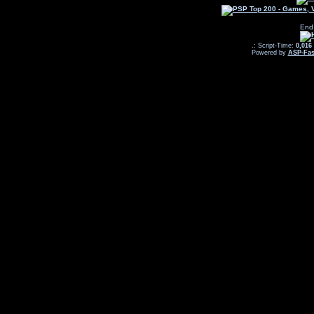
End
.: Script-Time:
0,016
Powered by
ASP-Fas