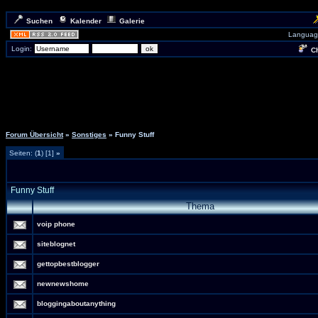
Suchen
Kalender
Galerie
Languag
Login:
Ch
Forum Übersicht
»
Sonstiges
» Funny Stuff
Seiten: (
1
) [1]
»
Funny Stuff
Thema
voip phone
siteblognet
gettopbestblogger
newnewshome
bloggingaboutanything