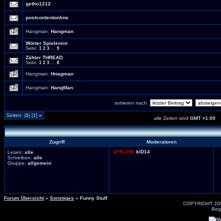
getho1212
postcontentonline
Hangman:
Hangman
Wörter Spielerein
Seite:
1
2
3
...
9
Zähler THREAD
Seite:
1
2
3
...
8
Hangman:
Hnagman
Hangman:
HangMan
sortieren nach
Seiten: (
1
) [1]
»
alle Zeiten sind
GMT +1:00
Zugriff
Moderatoren
kiD14
Lesen:
alle
Schreiben:
alle
Gruppe:
allgemein
Forum Übersicht
»
Sonstiges
» Funny Stuff
COPYRIGHT 20
Beg