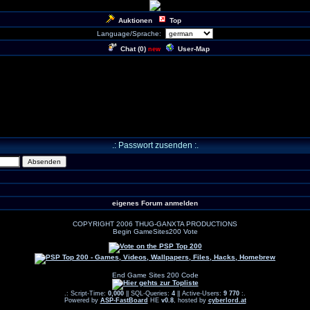
Auktionen
Top
Language/Sprache:
Chat (
0
)
User-Map
new
.: Passwort zusenden :.
eigenes Forum anmelden
COPYRIGHT 2006 THUG-GANXTA PRODUCTIONS
Begin GameSites200 Vote
End Game Sites 200 Code
.: Script-Time:
0,000
|| SQL-Queries:
4
|| Active-Users:
9 770
:.
Powered by
ASP-FastBoard
HE
v0.8
, hosted by
cyberlord.at