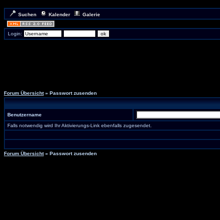
Suchen
Kalender
Galerie
Login:
Forum Übersicht
» Passwort zusenden
Benutzername
Falls notwendig wird Ihr Aktivierungs-Link ebenfalls zugesendet.
Forum Übersicht
» Passwort zusenden