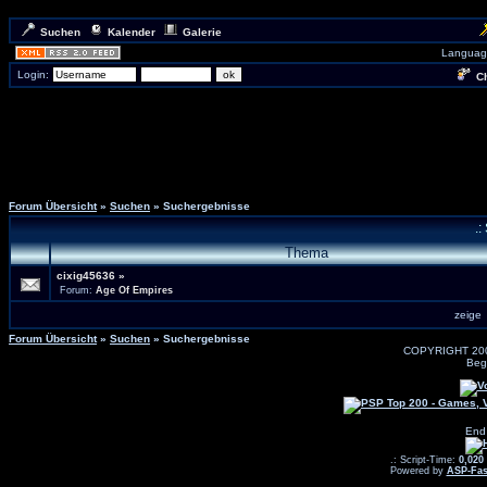
Suchen
Kalender
Galerie
Languag
Login:
Ch
Forum Übersicht
»
Suchen
» Suchergebnisse
.:
Thema
cixig45636
»
Forum:
Age Of Empires
zeig
Forum Übersicht
»
Suchen
» Suchergebnisse
COPYRIGHT 20
Beg
End
.: Script-Time:
0,020
Powered by
ASP-Fas