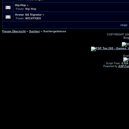
Hip-Hop
»
Forum:
Hip Hop
Avatar && Signatur
»
Forum:
WICHTIGES
zeig
Forum Übersicht
»
Suchen
» Suchergebnisse
COPYRIGHT 20
Beg
End
.: Script-Time:
0,016
Powered by
ASP-Fas