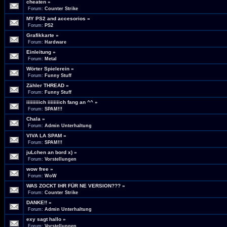
cheaten
»
Forum:
Counter Strike
MY PS2 and accesorios
»
Forum:
PS2
Grafikkarte
»
Forum:
Hardware
Einleitung
»
Forum:
Metal
Wörter Spielerein
»
Forum:
Funny Stuff
Zähler THREAD
»
Forum:
Funny Stuff
iiiiiiiiich iiiiiiiich fang an ^^
»
Forum:
SPAM!!!
Chala
»
Forum:
Admin Unterhaltung
VIVA LA SPAM
»
Forum:
SPAM!!!
juLchen an bord x)
»
Forum:
Vorstellungen
wow free
»
Forum:
WoW
WAS ZOCKT IHR FÜR NE VERSION???
»
Forum:
Counter Strike
DANKE!!
»
Forum:
Admin Unterhaltung
exy sagt hallo
»
Forum:
Vorstellungen