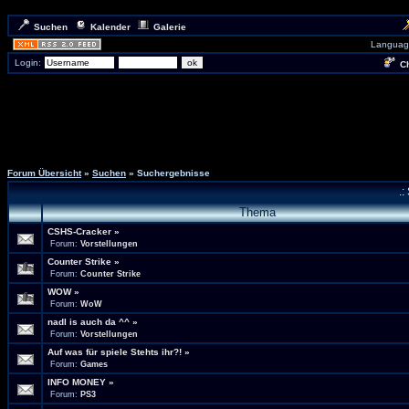
Suchen
Kalender
Galerie
Languag
Login:
Ch
Forum Übersicht
»
Suchen
» Suchergebnisse
.:
Thema
CSHS-Cracker
»
Forum:
Vorstellungen
Counter Strike
»
Forum:
Counter Strike
WOW
»
Forum:
WoW
nadl is auch da ^^
»
Forum:
Vorstellungen
Auf was für spiele Stehts ihr?!
»
Forum:
Games
INFO MONEY
»
Forum:
PS3