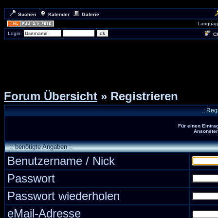
Suchen
Kalender
Galerie
Languag
Login:
Ch
Forum Übersicht
» Registrieren
.: Reg
Für einen Eintra
Ansonsten 
:: benötigte Angaben :.
Benutzername / Nick
Passwort
Passwort wiederholen
eMail-Adresse