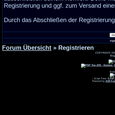
Registrierung und ggf. zum Versand ein
Durch das Abschließen der Registrierun
eig
Forum Übersicht
» Registrieren
COPYRIGHT 20
Beg
End
.: Script-Time:
0,018
|
Powered by
ASP-Fas