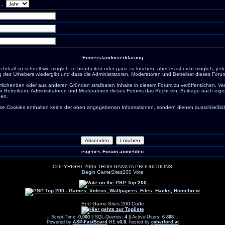
.
Einverständniserklärung
nhalt so schnell wie möglich zu bearbeiten oder ganz zu löschen, aber es ist nicht möglich, jed
g des Urhebers wiedergibt und dass die Administratoren, Moderatoren und Betreiber dieses Forums 
rrlichenden oder aus anderen Gründen strafbaren Inhalte in diesem Forum zu veröffentlichen. V
n Betreibern, Administratoren und Moderatoren dieses Forums das Recht ein, Beiträge nach eige
den.
e Cookies enthalten keine der oben angegebenen Informationen, sondern dienen ausschließlich 
eigenes Forum anmelden
COPYRIGHT 2006 THUG-GANXTA PRODUCTIONS
Begin GameSites200 Vote
End Game Sites 200 Code
.: Script-Time:
0,000
|| SQL-Queries:
4
|| Active-Users:
6 808
:.
Powered by
ASP-FastBoard
HE
v0.8
, hosted by
cyberlord.at