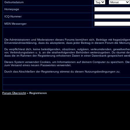
Geburtsdatum
.
Homepage
ICQ-Nummer
MSN Messenger
Die Administratoren und Moderatoren dieses Forums bemühen sich, Beiträge mit fragwürdigem I
Einverständniserklärung, dass du akzeptierst, dass jeder Beitrag in diesem Forum die Meinun
Du verpflichtest dich, keine beleidigenden, obszönen, vulgären, verleumdenden, gewaltverhe
vor, Verbindungsdaten u. ä. an die strafverfolgenden Behörden weiterzugeben. Du räumst de
dass die im Rahmen der Registrierung erhobenen Daten in einer Datenbank gespeichert wer
Dieses System verwendet Cookies, um Informationen auf deinem Computer zu speichern. Dies
zum Versand eines neuen Passwortes verwendet.
Durch das Abschließen der Registrierung stimmst du diesen Nutzungsbedingungen zu.
Forum Übersicht
» Registrieren