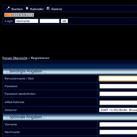
Suchen
Kalender
Galerie
Login:
Forum Übersicht
» Registrieren
:: benötigte Angaben :.
Benutzername / Nick
Passwort
Passwort wiederholen
eMail-Adresse
Zeitzone
:: optionale Angaben :.
Vorname
Nachname