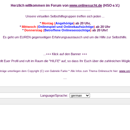
Herzlich willkommen im Forum von
www.onlinesucht.de
(HSO e.V.)
...........................................................
Unsere virtuellen Selbsthilfegruppen treffen sich jeden ...
*
Montag (
Angehörige
)
ab 20 Uhr,
*
Mittwoch (
Onlinespiel-und Onlinekaufsüchtige
)
ab 20 Uhr
*
Donnerstag (
Betroffene Onlinesexsüchtige
)
ab 20 Uhr!
Es geht um EUREN gegenseitigen Erfahrungsaustausch und um die Hilfe zur Selbsthilfe.
...+++ Klick auf den Banner +++
stellt Euer Profil und ruft im Raum die "HILFE" auf, so dass Ihr Euch über die zahlreichen Mögli
iträge unterliegen dem Copyright (C) von Gabriele Farke * Alle Infos zum Thema Onlinesucht hier:
www.onl
....
Language/Sprache: