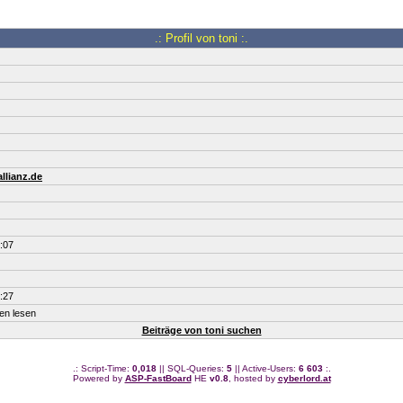
.: Profil von toni :.
llianz.de
:07
:27
ten lesen
Beiträge von toni suchen
.: Script-Time:
0,018
|| SQL-Queries:
5
|| Active-Users:
6 603
:.
Powered by
ASP-FastBoard
HE
v0.8
, hosted by
cyberlord.at