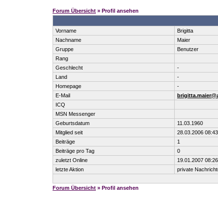
Forum Übersicht
» Profil ansehen
Vorname
Brigitta
Nachname
Maier
Gruppe
Benutzer
Rang
Geschlecht
-
Land
-
Homepage
-
E-Mail
brigitta.maier@a
ICQ
MSN Messenger
Geburtsdatum
11.03.1960
Mitglied seit
28.03.2006 08:43
Beiträge
1
Beiträge pro Tag
0
zuletzt Online
19.01.2007 08:26
letzte Aktion
private Nachrich
Forum Übersicht
» Profil ansehen