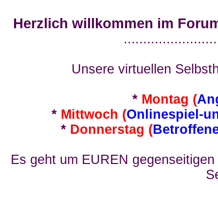
Herzlich willkommen im Foru
........................
Unsere virtuellen Selbsth
*
Montag (
An
*
Mittwoch (
Onlinespiel-u
*
Donnerstag (
Betroffen
Es geht um EUREN gegenseitigen E
Se