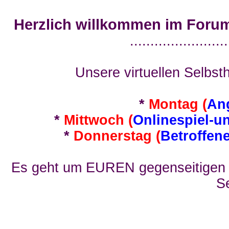
Herzlich willkommen im Foru
........................
Unsere virtuellen Selbsth
*
Montag (
An
*
Mittwoch (
Onlinespiel-u
*
Donnerstag (
Betroffen
Es geht um EUREN gegenseitigen E
Se