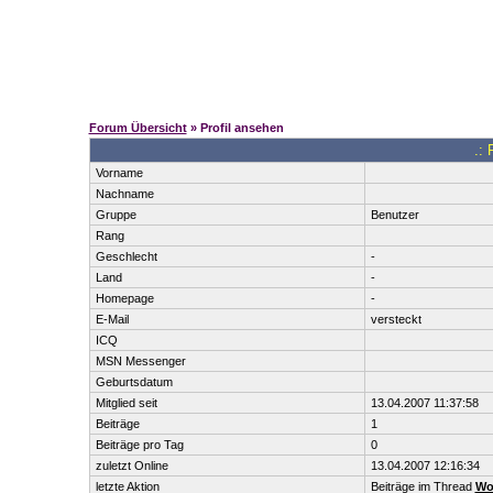
Forum Übersicht
» Profil ansehen
.: 
Vorname
Nachname
Gruppe
Benutzer
Rang
Geschlecht
-
Land
-
Homepage
-
E-Mail
versteckt
ICQ
MSN Messenger
Geburtsdatum
Mitglied seit
13.04.2007 11:37:58
Beiträge
1
Beiträge pro Tag
0
zuletzt Online
13.04.2007 12:16:34
letzte Aktion
Beiträge im Thread
WoW