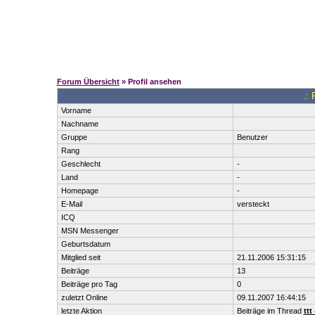
Forum Übersicht
» Profil ansehen
.: 
Vorname
Nachname
Gruppe
Benutzer
Rang
Geschlecht
-
Land
-
Homepage
-
E-Mail
versteckt
ICQ
MSN Messenger
Geburtsdatum
Mitglied seit
21.11.2006 15:31:15
Beiträge
13
Beiträge pro Tag
0
zuletzt Online
09.11.2007 16:44:15
letzte Aktion
Beiträge im Thread
ttt