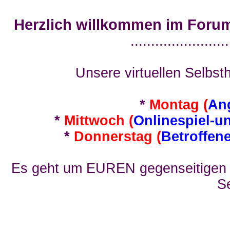
Herzlich willkommen im Foru
........................
Unsere virtuellen Selbsth
*
Montag (
An
*
Mittwoch (
Onlinespiel-u
*
Donnerstag (
Betroffen
Es geht um EUREN gegenseitigen E
Se