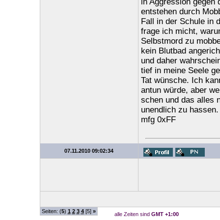
in Aggression gegen 
entstehen durch Mobb
Fall in der Schule in
frage ich micht, waru
Selbstmord zu mobben 
kein Blutbad angeric
und daher wahrschein
tief in meine Seele g
Tat wünsche. Ich kann
antun würde, aber we
schen und das alles n
unendlich zu hassen.
mfg 0xFF
07.11.2010 09:02:34
Seiten: (
5
)
1
2
3
4
[5]
»
alle Zeiten sind
GMT +1:00