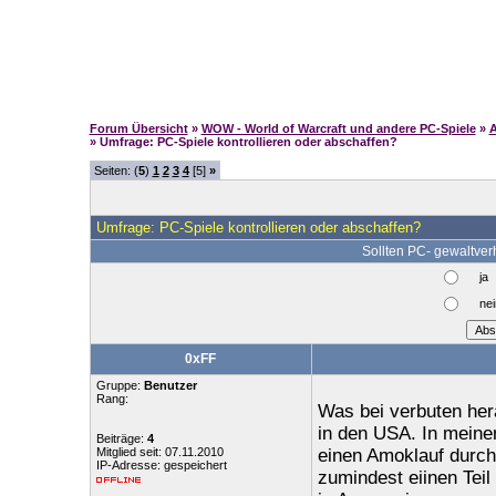
Forum Übersicht
»
WOW - World of Warcraft und andere PC-Spiele
»
A
» Umfrage: PC-Spiele kontrollieren oder abschaffen?
Seiten: (
5
)
1
2
3
4
[5]
»
Umfrage: PC-Spiele kontrollieren oder abschaffen?
Sollten PC- gewaltver
ja
nei
0xFF
Gruppe:
Benutzer
Rang:
Was bei verbuten her
in den USA. In meine
Beiträge:
4
Mitglied seit: 07.11.2010
einen Amoklauf durch
IP-Adresse: gespeichert
zumindest eiinen Teil 