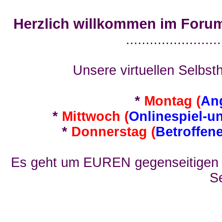
Herzlich willkommen im Foru
........................
Unsere virtuellen Selbsth
*
Montag (
An
*
Mittwoch (
Onlinespiel-u
*
Donnerstag (
Betroffen
Es geht um EUREN gegenseitigen E
Se