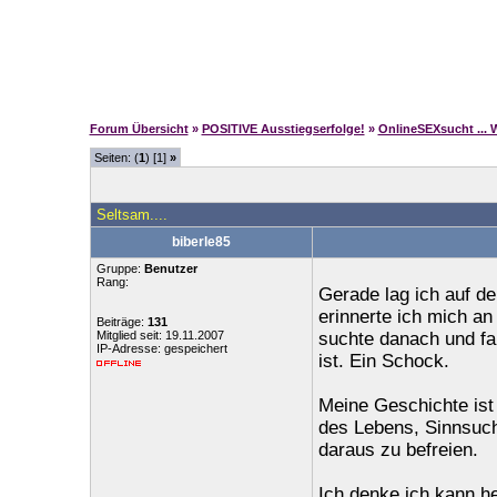
Forum Übersicht
»
POSITIVE Ausstiegserfolge!
»
OnlineSEXsucht ...
Seiten: (
1
) [1]
»
Seltsam....
biberle85
Gruppe:
Benutzer
Rang:
Gerade lag ich auf 
erinnerte ich mich an
Beiträge:
131
Mitglied seit: 19.11.2007
suchte danach und fa
IP-Adresse: gespeichert
ist. Ein Schock.
Meine Geschichte ist 
des Lebens, Sinnsuch
daraus zu befreien.
Ich denke ich kann h