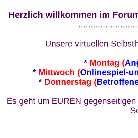
Herzlich willkommen im Foru
........................
Unsere virtuellen Selbsth
*
Montag (
An
*
Mittwoch (
Onlinespiel-u
*
Donnerstag (
Betroffen
Es geht um EUREN gegenseitigen E
Se