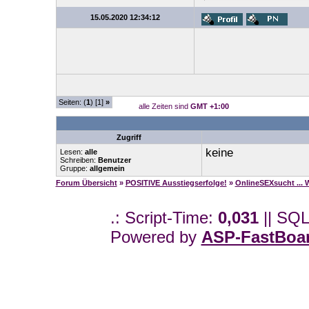
15.05.2020 12:34:12
Seiten: (
1
) [1]
»
alle Zeiten sind
GMT +1:00
Zugriff
keine
Lesen:
alle
Schreiben:
Benutzer
Gruppe:
allgemein
Forum Übersicht
»
POSITIVE Ausstiegserfolge!
»
OnlineSEXsucht ...
.: Script-Time:
0,031
|| SQL
Powered by
ASP-FastBoa