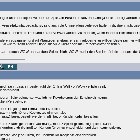
ogen und über legen, wie sie das Spiel am Besten umsetzen, damit ja viele süchtig werden u
reizeitaktivität gedacht ist, sind auch die Onlinerollenspiele voe labilen Individuen nicht ges
infach, bestimmte Umstände dafür verwantwortlich zu machen, wenn manche Personen ihr Le
deren zusammen und will Abenteuer erleben, er sammelt gerne, er will der Beste sein, er wi
l. So wie tausend andere Dinge, die viele Menschen als Freizeitaktivtät ansehen.
lizzard, gegen WOW oder andere Spiele. Nicht WOW macht den Spieler süchtig, sondern der Sp
h mich sehr, dass ihr beide nicht der Online Welt von Wow verfallen seit,
e daran habt.
nderen Seite beleuchtet was ich mit Psychologen der Scheinwelt meinte,
ichen Perspektive.
jedes Projekt jeder Firma, eine Investition.
rsacht noch höhere Kosten, als ein normales,
r, usw.) bereit gestellt werden muß, bevor Kunden dafür bezahlen.
urenz sehr gefährlich, weil man ja nicht 2 Spiele gleichzeitig spielen kann.
n werden sich die meißten Kunden für eines entscheiden und dann damit spielen.
lizzard, wie jede Firma, ihr Finanzrisiko möglichst einschränken.
und auf.