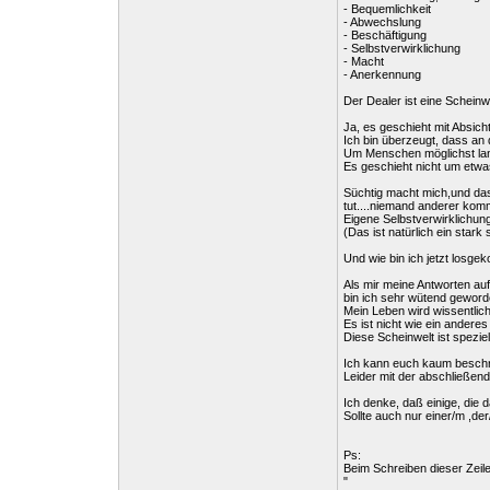
- Bequemlichkeit
- Abwechslung
- Beschäftigung
- Selbstverwirklichung
- Macht
- Anerkennung
Der Dealer ist eine Schein
Ja, es geschieht mit Absicht
Ich bin überzeugt, dass an 
Um Menschen möglichst lan
Es geschieht nicht um etwa
Süchtig macht mich,und das i
tut....niemand anderer kom
Eigene Selbstverwirklichun
(Das ist natürlich ein stark
Und wie bin ich jetzt losg
Als mir meine Antworten au
bin ich sehr wütend geword
Mein Leben wird wissentlic
Es ist nicht wie ein ander
Diese Scheinwelt ist spezi
Ich kann euch kaum beschre
Leider mit der abschließen
Ich denke, daß einige, die 
Sollte auch nur einer/m ,der
Ps:
Beim Schreiben dieser Zeile
"