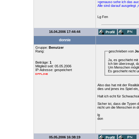
>genauso sehe ich das auch
Alle sind darauf ausgelegt ,
Lg Fen
16.04.2006 17:44:44
donnie
Gruppe:
Benutzer
Rang:
geschrieben von
Je
Ja, es geschieht mit
Beiträge:
1
Ich bin überzeugt, d
Mitglied seit: 05.05.2006
Um Menschen möglic
IP-Adresse: gespeichert
Es geschieht nicht 
Also das hat mit der Realit
dies und jenes ins Spiel ein
Halt ich echt für Schwachsi
Sicher ist, dass die Typen 
nicht um die Menschen in di
lg
don
05.05.2006 16:38:19