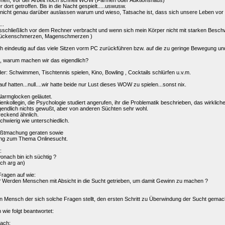
en, vor der Arbeit noch schnell WOW (Farmen oder Auktionshaus)
 dort getroffen. Bis in die Nacht gespielt.....uswusw.
 nicht genau darüber auslassen warum und wieso, Tatsache ist, dass sich unsere Leben vor u
..
schließlich vor dem Rechner verbracht und wenn sich mein Körper nicht mit starken Besch
Rückenschmerzen, Magenschmerzen )
h eindeutig auf das viele Sitzen vorm PC zurückführen bzw. auf die zu geringe Bewegung un
a, warum machen wir das eigendlich?
r: Schwimmen, Tischtennis spielen, Kino, Bowling , Cocktails schlürfen u.v.m.
auf hatten...null....wir hatte beide nur Lust dieses WOW zu spielen...sonst nix.
larmglocken geläutet.
enkollegin, die Psychologie studiert angerufen, ihr die Problematik beschrieben, das wirkl
igendlich nichts gewußt, aber von anderen Süchten sehr wohl.
eckend ähnlich.
hwierig wie unterschiedlich.
wußtmachung geraten sowie
ung zum Thema Onlinesucht.
:
wonach bin ich süchtig ?
ich arg an)
Fragen auf wie:
? Werden Menschen mit Absicht in die Sucht getrieben, um damit Gewinn zu machen ?
n Mensch der sich solche Fragen stellt, den ersten Schritt zu Überwindung der Sucht gemac
 wie folgt beantwortet:
nach: