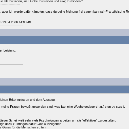
sie alle zu finden, ins Dunkel zu treiben und ewig zu binden."
------------------
ng, aber ich werde dafür kämpfen, dass du deine Meinung frei sagen kannst! -Französische R
m 13.04.2006 14:08:40
r Leistung.
einen Erkenntnissen und dem Ausstieg.
f meine Fragen bewußt geworden sind, was fast eine Woche gedauert hat,( step by step ).
 .
.
dieser Scheinwelt sehr viele Psycholgogen arbeiten um sie "effektiver" zu gestalten.
ge dazu zu bringen dafür Geld auszugeben.
s Gutes für die Menschen zu tun!