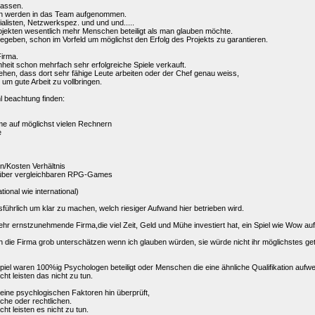
lassen.
ten werden in das Team aufgenommen.
alisten, Netzwerkspez. und und und.....
jekten wesentlich mehr Menschen beteiligt als man glauben möchte.
egeben, schon im Vorfeld um möglichst den Erfolg des Projekts zu garantieren.
Firma.
heit schon mehrfach sehr erfolgreiche Spiele verkauft.
en, dass dort sehr fähige Leute arbeiten oder der Chef genau weiss,
um gute Arbeit zu vollbringen.
 beachtung finden:
me auf möglichst vielen Rechnern
e
n/Kosten Verhältnis
nüber vergleichbaren RPG-Games
ional wie international)
sführlich um klar zu machen, welch riesiger Aufwand hier betrieben wird.
sehr ernstzunehmende Firma,die viel Zeit, Geld und Mühe investiert hat, ein Spiel wie Wow auf 
die Firma grob unterschätzen wenn ich glauben würden, sie würde nicht ihr möglichstes geta
piel waren 100%ig Psychologen beteiligt oder Menschen die eine ähnliche Qualifikation aufwe
cht leisten das nicht zu tun.
seine psychlogischen Faktoren hin überprüft,
che oder rechtlichen.
cht leisten es nicht zu tun.