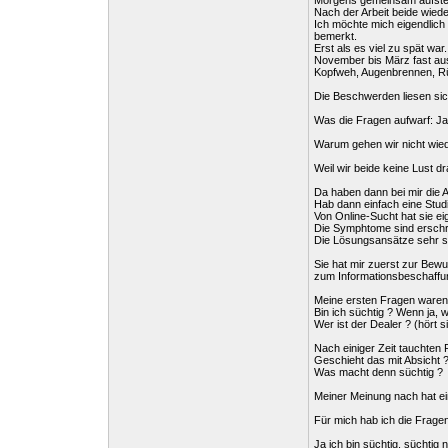
Morgens gemeinsam aufsteh
Nach der Arbeit beide wieder
Ich möchte mich eigendlich
bemerkt.
Erst als es viel zu spät war..
November bis März fast aus
Kopfweh, Augenbrennen, 
Die Beschwerden liesen sic
Was die Fragen aufwarf: J
Warum gehen wir nicht wiede
Weil wir beide keine Lust dr
Da haben dann bei mir die A
Hab dann einfach eine Studi
Von Online-Sucht hat sie e
Die Symphtome sind erschr
Die Lösungsansätze sehr sc
Sie hat mir zuerst zur Be
zum Informationsbeschaff
Meine ersten Fragen waren
Bin ich süchtig ? Wenn ja, 
Wer ist der Dealer ? (hört s
Nach einiger Zeit tauchten 
Geschieht das mit Absicht 
Was macht denn süchtig ?
Meiner Meinung nach hat ei
Für mich hab ich die Fragen
Ja ich bin süchtig, süchtig 