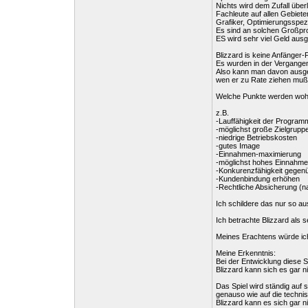
Nichts wird dem Zufall über
Fachleute auf allen Gebie
Grafiker, Optimierungsspezi
Es sind an solchen Großpro
ES wird sehr viel Geld ausg
Blizzard is keine Anfänger-
Es wurden in der Vergangen
Also kann man davon ausgeh
wen er zu Rate ziehen muß 
Welche Punkte werden wohl
z.B.
-Lauffähigkeit der Program
-möglichst große Zielgrupp
-niedrige Betriebskosten
-gutes Image
-Einnahmen-maximierung
-möglichst hohes Einnahme
-Konkurenzfähigkeit gege
-Kundenbindung erhöhen
-Rechtliche Absicherung (nat
Ich schildere das nur so au
Ich betrachte Blizzard als 
Meines Erachtens würde ich 
Meine Erkenntnis:
Bei der Entwicklung diese S
Blizzard kann sich es gar ni
Das Spiel wird ständig auf 
genauso wie auf die technis
Blizzard kann es sich gar ni