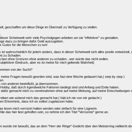
welt, geschaffen um diese Dinge im Übermaß zu Verfügung zu stellen.
.
dieser Scheinwelt sehr viele Psycholgogen arbeiten um sie "effektiver" zu gestalten.
ge dazu zu bringen dafür Geld auszugeben.
s Gutes für die Menschen zu tun!
st wahrscheinlich für jede/n anders, dass in dieser Scheinwelt sich alles positiv entwickelt, 
mt zu Schaden.
g fast ohne Grenzen ohne anderen zu schaden...wer würde das nicht wollen.
 subjektiver Eindruck, aber es ist meine für mich geltende Wahrheit)
ekommen von der Sucht?
f meine Fragen bewußt georden sind, was fast eine Woche gedauert hat,( step by step )
en.
h von anderen beeinflußt, ja übernommen.
es Hobby, daß durch irgendwelche Faktoren bedingt sind und Anfang und Ende haben.
el dafür gemacht mich zu vereinnahmen ohne auf meine Meinung, auf meine Entscheidungen
iben wie wütend mich das gemacht hat.( hätt ich nie von mir gedacht )
den Erkenntnis, dass ich es selbst zugelassen habe.
das lesen mich verrückt halten werden oder einfach für eine Lügnerin.
/die das hier liest geholfen sein, so nehme ich den Titel "Verrückte" gerne an.
n wurde mir bewußt, das an dem "Herr der Ringe"-Gedicht über den Meisterring vielleicht doc