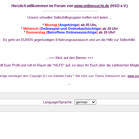
Herzlich willkommen im Forum von
www.onlinesucht.de
(HSO e.V.)
...........................................................
Unsere virtuellen Selbsthilfegruppen treffen sich jeden ...
*
Montag (
Angehörige
)
ab 20 Uhr,
*
Mittwoch (
Onlinespiel-und Onlinekaufsüchtige
)
ab 20 Uhr
*
Donnerstag (
Betroffene Onlinesexsüchtige
)
ab 20 Uhr!
Es geht um EUREN gegenseitigen Erfahrungsaustausch und um die Hilfe zur Selbsthilfe.
...+++ Klick auf den Banner +++
stellt Euer Profil und ruft im Raum die "HILFE" auf, so dass Ihr Euch über die zahlreichen Mögli
iträge unterliegen dem Copyright (C) von Gabriele Farke * Alle Infos zum Thema Onlinesucht hier:
www.onl
....
Language/Sprache: