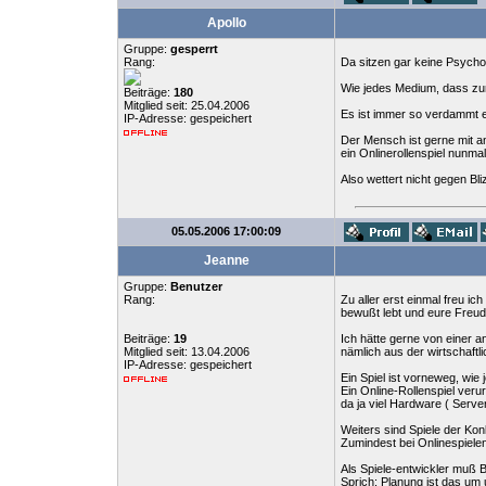
Apollo
Gruppe:
gesperrt
Rang:
Da sitzen gar keine Psychol
Wie jedes Medium, dass zur F
Beiträge:
180
Mitglied seit: 25.04.2006
Es ist immer so verdammt e
IP-Adresse: gespeichert
Der Mensch ist gerne mit an
ein Onlinerollenspiel nunma
Also wettert nicht gegen B
05.05.2006 17:00:09
Jeanne
Gruppe:
Benutzer
Rang:
Zu aller erst einmal freu ic
bewußt lebt und eure Freud
Beiträge:
19
Ich hätte gerne von einer a
Mitglied seit: 13.04.2006
nämlich aus der wirtschaftl
IP-Adresse: gespeichert
Ein Spiel ist vorneweg, wie 
Ein Online-Rollenspiel veru
da ja viel Hardware ( Serve
Weiters sind Spiele der Konk
Zumindest bei Onlinespiele
Als Spiele-entwickler muß B
Sprich: Planung ist das um 