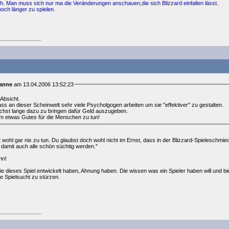
. Man muss sich nur ma die Veränderungen anschauen,die sich Blizzard einfallen lässt.
noch länger zu spielen.
anne
am 13.04.2006 13:52:23
 Absicht.
ass an dieser Scheinwelt sehr viele Psycholgogen arbeiten um sie "effektiver" zu gestalten.
hst lange dazu zu bringen dafür Geld auszugeben.
um etwas Gutes für die Menschen zu tun!
ät wohl gar nix zu tun. Du glaubst doch wohl nicht im Ernst, dass in der Blizzard-Spielesch
, damit auch alle schön süchtig werden."
nn!
die dieses Spiel entwickelt haben, Ahnung haben. Die wissen was ein Spieler haben will und b
e Spielsucht zu stürzen.