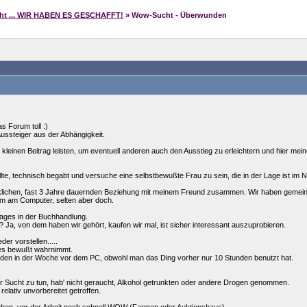
cht ... WIR HABEN ES GESCHAFFT!
» Wow-Sucht - Überwunden
as Forum toll :)
Aussteiger aus der Abhängigkeit.
leinen Beitrag leisten, um eventuell anderen auch den Ausstieg zu erleichtern und hier mei
te, technisch begabt und versuche eine selbstbewußte Frau zu sein, die in der Lage ist im Not
ücklichen, fast 3 Jahre dauernden Beziehung mit meinem Freund zusammen. Wir haben geme
am am Computer, selten aber doch.
ages in der Buchhandlung.
 Ja, von dem haben wir gehört, kaufen wir mal, ist sicher interessant auszuprobieren.
er vorstellen.....
es bewußt wahrnimmt.
nden in der Woche vor dem PC, obwohl man das Ding vorher nur 10 Stunden benutzt hat.
ner Sucht zu tun, hab' nicht geraucht, Alkohol getrunkten oder andere Drogen genommen.
relativ unvorbereitet getroffen.