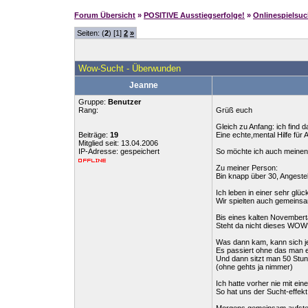
Forum Übersicht
»
POSITIVE Ausstiegserfolge!
»
Onlinespielsu
Seiten: (
2
) [1]
2
»
Wow-Sucht - Überwunden
Jeanne
Gruppe:
Benutzer
Rang:
Grüß euch
Gleich zu Anfang: ich find d
Beiträge:
19
Eine echte,mental Hilfe für 
Mitglied seit: 13.04.2006
IP-Adresse: gespeichert
So möchte ich auch meinen k
Zu meiner Person:
Bin knapp über 30, Angestell
Ich leben in einer sehr gl
Wir spielten auch gemeins
Bis eines kalten Novembert
Steht da nicht dieses WOW?
Was dann kam, kann sich jed
Es passiert ohne das man 
Und dann sitzt man 50 Stu
(ohne gehts ja nimmer)
Ich hatte vorher nie mit ei
So hat uns der Sucht-effekt 