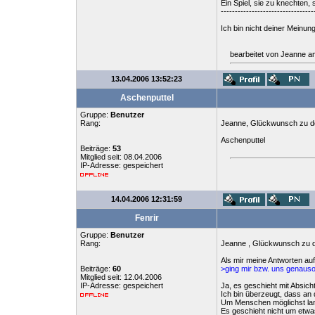
Ein Spiel, sie zu knechten, 
---------------------------------
Ich bin nicht deiner Meinu
bearbeitet von Jeanne a
13.04.2006 13:52:23
Aschenputtel
Gruppe:
Benutzer
Rang:
Jeanne, Glückwunsch zu de
Aschenputtel
Beiträge:
53
Mitglied seit: 08.04.2006
IP-Adresse: gespeichert
14.04.2006 12:31:59
Fenrir
Gruppe:
Benutzer
Rang:
Jeanne , Glückwunsch zu d
Als mir meine Antworten au
Beiträge:
60
>ging mir bzw. uns genauso
Mitglied seit: 12.04.2006
IP-Adresse: gespeichert
Ja, es geschieht mit Absicht
Ich bin überzeugt, dass an 
Um Menschen möglichst lan
Es geschieht nicht um etwa