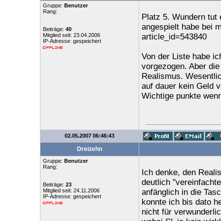
Gruppe:
Benutzer
Rang:
Platz 5. Wundern tut 
angespielt habe bei 
Beiträge:
40
Mitglied seit: 23.04.2006
article_id=543840
IP-Adresse: gespeichert
Von der Liste habe i
vorgezogen. Aber die
Realismus. Wesentlich
auf dauer kein Geld ve
Wichtige punkte wenn 
02.05.2007 06:46:43
Dreizehn
Gruppe:
Benutzer
Rang:
Ich denke, den Reali
deutlich "vereinfach
Beiträge:
23
Mitglied seit: 24.11.2006
anfänglich in die Ta
IP-Adresse: gespeichert
konnte ich bis dato 
nicht für verwunderli