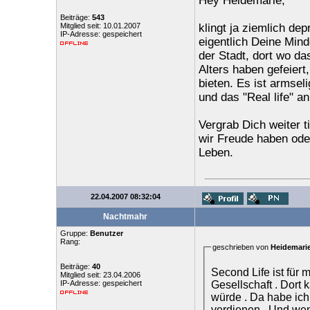
Hey Heidemarie,
Beiträge:
543
Mitglied seit: 10.01.2007
klingt ja ziemlich d
IP-Adresse: gespeichert
eigentlich Deine Min
der Stadt, dort wo da
Alters haben gefeiert
bieten. Es ist armsel
und das "Real life" a
Vergrab Dich weiter ti
wir Freude haben ode
Leben.
22.04.2007 08:32:04
Nachtmahr
Gruppe:
Benutzer
Rang:
geschrieben von
Heidemari
Beiträge:
40
Second Life ist für 
Mitglied seit: 23.04.2006
Gesellschaft . Dort 
IP-Adresse: gespeichert
würde . Da habe ic
verdienen . Und wenn