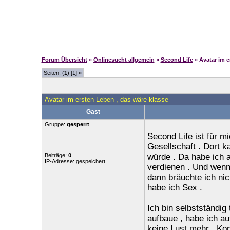
Forum Übersicht
»
Onlinesucht allgemein
»
Second Life
» Avatar im e
Seiten: (
1
) [1]
»
Avatar im ersten Leben , das wäre klasse
Gast
Gruppe:
gesperrt
Second Life ist für m
Gesellschaft . Dort ka
Beiträge:
0
würde . Da habe ich 
IP-Adresse: gespeichert
verdienen . Und wenn 
dann bräuchte ich nic
habe ich Sex .
Ich bin selbstständig 
aufbaue , habe ich a
keine Lust mehr . K