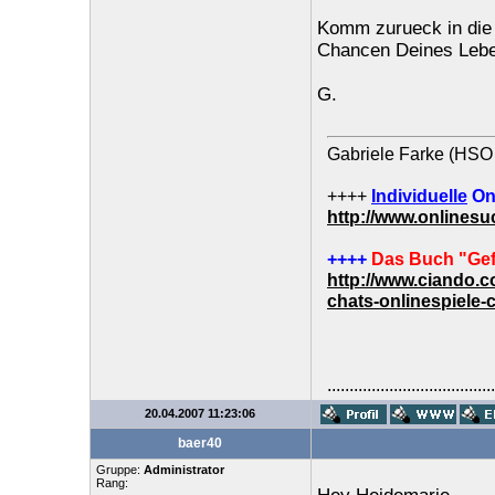
Komm zurueck in die
Chancen Deines Leben
G.
Gabriele Farke (HSO 
++++
Individuelle
On
http://www.onlines
++++
Das Buch "Gef
http://www.ciando.
chats-onlinespiele-
......................................
20.04.2007 11:23:06
baer40
Gruppe:
Administrator
Rang: