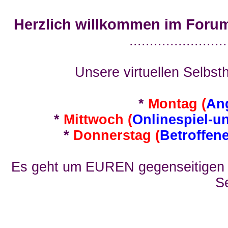
Herzlich willkommen im Foru
........................
Unsere virtuellen Selbsth
*
Montag (
An
*
Mittwoch (
Onlinespiel-u
*
Donnerstag (
Betroffen
Es geht um EUREN gegenseitigen E
Se