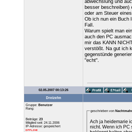
abwechslung und auch
besser beschreiben) 
oder am Steuer eine
Ob ich nun ein Buch l
Fall.
Warum spielt man ein
auch den PC ausmache
mir das KANN NICHT 
verstößt. Na gut ich 
gegenstünde generiere
"echt".
02.05.2007 00:13:26
Dreizehn
Gruppe:
Benutzer
Rang:
geschrieben von
Nachtmah
Beiträge:
23
Ach ja heidemarie ich hab
Mitglied seit: 24.11.2006
nicht. Wenn ich PC
IP-Adresse: gespeichert