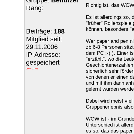
Gruppe:
Benutzer
Richtig ist, das WOW 
Rang:
Es ist allerdings so, 
"früher" Rollenspiele
können, besonders "a
Beiträge:
188
Mitglied seit:
Wer paper and pen ni
29.11.2006
zb 6-8 Personen sitz
dem PC ;-) ). Einer i
IP-Adresse:
"erzählt", wo die Leut
gespeichert
Geschichtenerzählen 
sicherlich sehr förde
von denen er einen dan
und mit ihm dann anha
gelernt wurden werden
Dabei wird meist viel
Gruppenerlebnis also
WOW ist - im Grunde 
Unterschied ist aller
es so, das das paper a