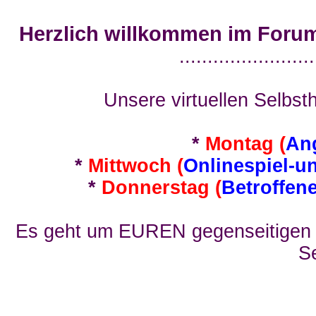
Herzlich willkommen im Foru
........................
Unsere virtuellen Selbsth
*
Montag (
An
*
Mittwoch (
Onlinespiel-u
*
Donnerstag (
Betroffen
Es geht um EUREN gegenseitigen E
Se