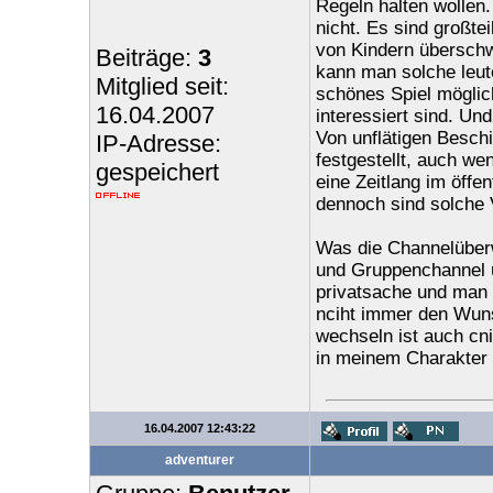
Regeln halten wollen.
nicht. Es sind großte
von Kindern überschw
Beiträge:
3
kann man solche leute 
Mitglied seit:
schönes Spiel möglich
16.04.2007
interessiert sind. Und
Von unflätigen Besch
IP-Adresse:
festgestellt, auch we
gespeichert
eine Zeitlang im öffen
dennoch sind solche 
Was die Channelüber
und Gruppenchannel 
privatsache und man s
nciht immer den Wuns
wechseln ist auch cni
in meinem Charakter in
16.04.2007 12:43:22
adventurer