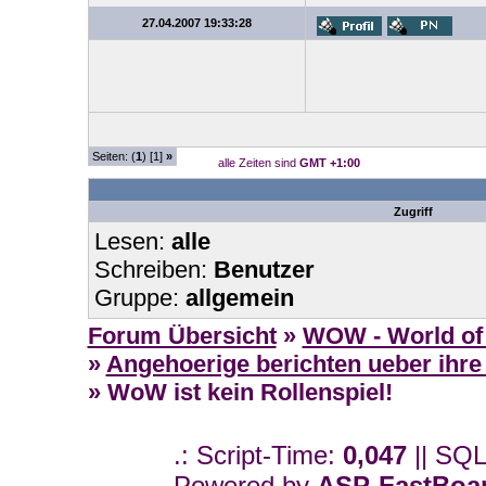
27.04.2007 19:33:28
Seiten: (
1
) [1]
»
alle Zeiten sind
GMT +1:00
Zugriff
Lesen:
alle
Schreiben:
Benutzer
Gruppe:
allgemein
Forum Übersicht
»
WOW - World of 
»
Angehoerige berichten ueber ihre
» WoW ist kein Rollenspiel!
.: Script-Time:
0,047
|| SQL
Powered by
ASP-FastBoa