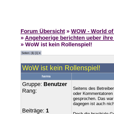
Forum Übersicht
»
WOW - World of 
»
Angehoerige berichten ueber ihre
» WoW ist kein Rollenspiel!
Seiten: (
1
) [1]
»
WoW ist kein Rollenspiel!
hanna
Gruppe:
Benutzer
Seitens des Betreiber
Rang:
oder Kommentatoren w
gesprochen. Das war 
dagegen ist auch nic
Beiträge:
1
Doch die brachiale G