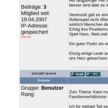
Als langjähriger Pen
besser wird aber es w
Beiträge:
3
Mitglied seit:
Vereinzelt gibt es ei
19.04.2007
Rollenspiel nicht öffe
wirklich Menschen die
IP-Adresse:
Erfolg ihre Pixelitems
gespeichert
Spiel Hass, Neid und 
Ein guter Punkt um ei
Einzig einige Leute a
ans Herz gewachsen 
19.04.2007 19:42:40
Dreizehn
Gruppe:
Benutzer
Zum Thema: Kann man
Rang:
Familienverhältnisse 
Ich für meinen Teil s