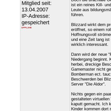
Mitglied seit:
ist ein reines Kill- u
13.04.2007
Leute aus bildungsmäß
führen.
IP-Adresse:
gespeichert
Blizzard wirkt dem p
eröffnet, so einem r
Hoffnungsvoll strömen
und eine Zeit lang i
wirklich interessant.
Dann wird der neue "
Niedergang beginnt. 
herbei, dreckige Bes
Gamemaster nicht geah
Bomberman ect. tauch
Beschwerden bei Blizz
Server "Die Aldor".
Nichts gegen ein paa
gestalteten virtuelle
kaputt gemacht. Ich k
Kinder kommen dort 