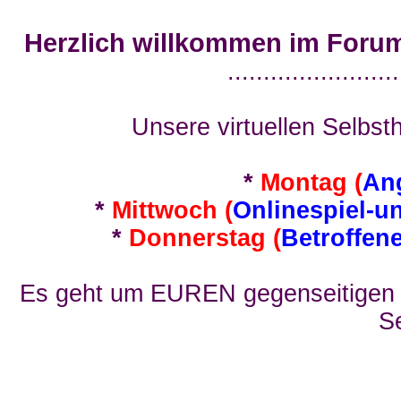
Herzlich willkommen im Foru
........................
Unsere virtuellen Selbsth
*
Montag (
An
*
Mittwoch (
Onlinespiel-u
*
Donnerstag (
Betroffen
Es geht um EUREN gegenseitigen E
Se