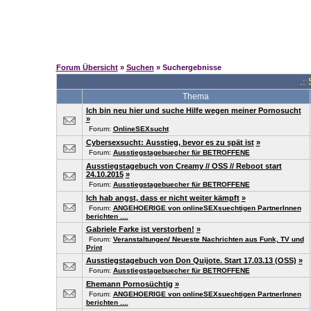
Forum Übersicht
»
Suchen
» Suchergebnisse
.:
Thema
Ich bin neu hier und suche Hilfe wegen meiner Pornosucht
»
Forum:
OnlineSEXsucht
Cybersexsucht: Ausstieg, bevor es zu spät ist
»
Forum:
Ausstiegstagebuecher für BETROFFENE
Ausstiegstagebuch von Creamy // OSS // Reboot start
24.10.2015
»
Forum:
Ausstiegstagebuecher für BETROFFENE
Ich hab angst, dass er nicht weiter kämpft
»
Forum:
ANGEHOERIGE von onlineSEXsuechtigen PartnerInnen
berichten ....
Gabriele Farke ist verstorben!
»
Forum:
Veranstaltungen/ Neueste Nachrichten aus Funk, TV und
Print
Ausstiegstagebuch von Don Quijote. Start 17.03.13 (OSS)
»
Forum:
Ausstiegstagebuecher für BETROFFENE
Ehemann Pornosüchtig
»
Forum:
ANGEHOERIGE von onlineSEXsuechtigen PartnerInnen
berichten ....