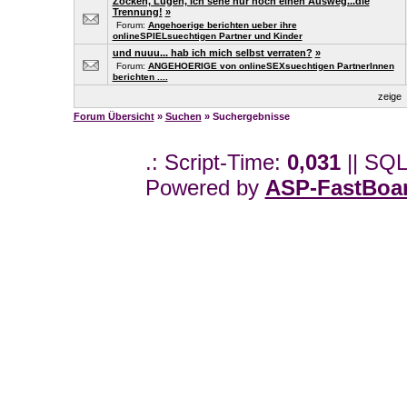
Zocken, Lügen, ich sehe nur noch einen Ausweg...die
Trennung!
»
Forum:
Angehoerige berichten ueber ihre
onlineSPIELsuechtigen Partner und Kinder
und nuuu... hab ich mich selbst verraten?
»
Forum:
ANGEHOERIGE von onlineSEXsuechtigen PartnerInnen
berichten ....
zeige
Forum Übersicht
»
Suchen
» Suchergebnisse
.: Script-Time:
0,031
|| SQL
Powered by
ASP-FastBoa