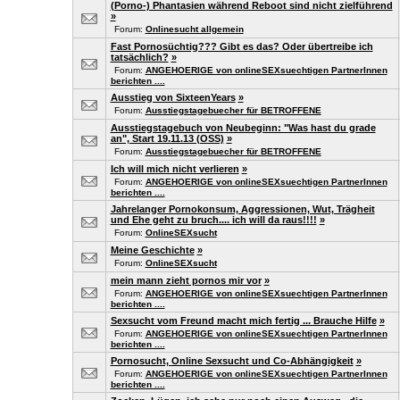
(Porno-) Phantasien während Reboot sind nicht zielführend
»
Forum:
Onlinesucht allgemein
Fast Pornosüchtig??? Gibt es das? Oder übertreibe ich
tatsächlich?
»
Forum:
ANGEHOERIGE von onlineSEXsuechtigen PartnerInnen
berichten ....
Ausstieg von SixteenYears
»
Forum:
Ausstiegstagebuecher für BETROFFENE
Ausstiegstagebuch von Neubeginn: "Was hast du grade
an", Start 19.11.13 (OSS)
»
Forum:
Ausstiegstagebuecher für BETROFFENE
Ich will mich nicht verlieren
»
Forum:
ANGEHOERIGE von onlineSEXsuechtigen PartnerInnen
berichten ....
Jahrelanger Pornokonsum, Aggressionen, Wut, Trägheit
und Ehe geht zu bruch.... ich will da raus!!!!
»
Forum:
OnlineSEXsucht
Meine Geschichte
»
Forum:
OnlineSEXsucht
mein mann zieht pornos mir vor
»
Forum:
ANGEHOERIGE von onlineSEXsuechtigen PartnerInnen
berichten ....
Sexsucht vom Freund macht mich fertig ... Brauche Hilfe
»
Forum:
ANGEHOERIGE von onlineSEXsuechtigen PartnerInnen
berichten ....
Pornosucht, Online Sexsucht und Co-Abhängigkeit
»
Forum:
ANGEHOERIGE von onlineSEXsuechtigen PartnerInnen
berichten ....