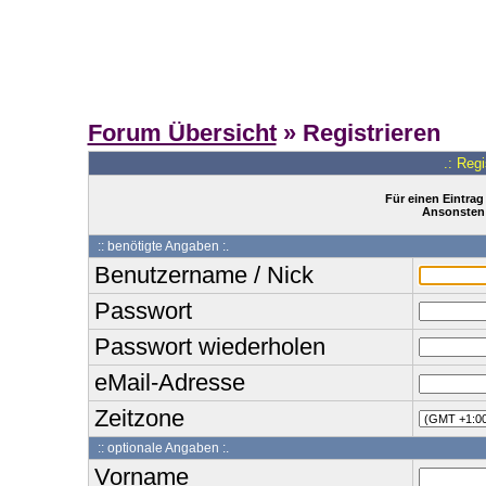
Forum Übersicht
» Registrieren
.: Reg
Für einen Eintrag
Ansonsten 
:: benötigte Angaben :.
Benutzername / Nick
Passwort
Passwort wiederholen
eMail-Adresse
Zeitzone
:: optionale Angaben :.
Vorname