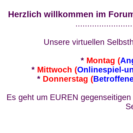
Herzlich willkommen im Foru
........................
Unsere virtuellen Selbsth
*
Montag (
An
*
Mittwoch (
Onlinespiel-u
*
Donnerstag (
Betroffen
Es geht um EUREN gegenseitigen E
Se