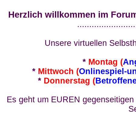
Herzlich willkommen im Foru
........................
Unsere virtuellen Selbsth
*
Montag (
An
*
Mittwoch (
Onlinespiel-u
*
Donnerstag (
Betroffen
Es geht um EUREN gegenseitigen E
Se