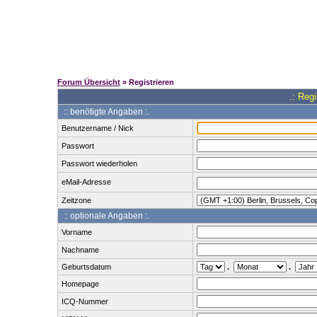
Forum Übersicht
» Registrieren
.: Reg
:: benötigte Angaben :.
Benutzername / Nick
Passwort
Passwort wiederholen
eMail-Adresse
Zeitzone
:: optionale Angaben :.
Vorname
Nachname
Geburtsdatum
.
.
Homepage
ICQ-Nummer