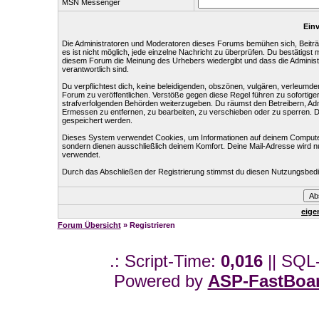
MSN Messenger
Einv
Die Administratoren und Moderatoren dieses Forums bemühen sich, Beiträg
es ist nicht möglich, jede einzelne Nachricht zu überprüfen. Du bestätigst
diesem Forum die Meinung des Urhebers wiedergibt und dass die Administr
verantwortlich sind.
Du verpflichtest dich, keine beleidigenden, obszönen, vulgären, verleumd
Forum zu veröffentlichen. Verstöße gegen diese Regel führen zu sofortige
strafverfolgenden Behörden weiterzugeben. Du räumst den Betreibern, Ad
Ermessen zu entfernen, zu bearbeiten, zu verschieben oder zu sperren. 
gespeichert werden.
Dieses System verwendet Cookies, um Informationen auf deinem Computer
sondern dienen ausschließlich deinem Komfort. Deine Mail-Adresse wird n
verwendet.
Durch das Abschließen der Registrierung stimmst du diesen Nutzungsbed
eige
Forum Übersicht
» Registrieren
.: Script-Time:
0,016
|| SQL
Powered by
ASP-FastBoa