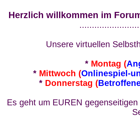
Herzlich willkommen im Foru
........................
Unsere virtuellen Selbsth
*
Montag (
An
*
Mittwoch (
Onlinespiel-u
*
Donnerstag (
Betroffen
Es geht um EUREN gegenseitigen E
Se