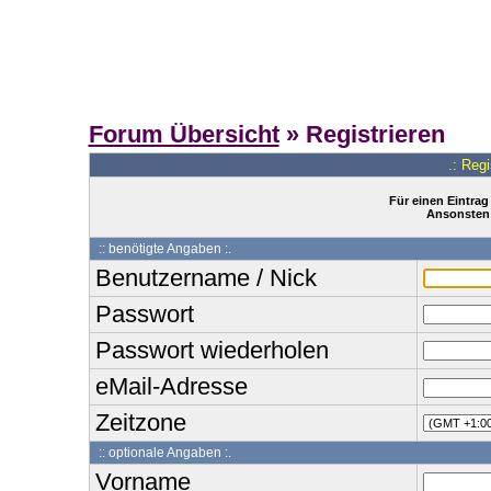
Forum Übersicht
» Registrieren
.: Reg
Für einen Eintrag
Ansonsten 
:: benötigte Angaben :.
Benutzername / Nick
Passwort
Passwort wiederholen
eMail-Adresse
Zeitzone
:: optionale Angaben :.
Vorname