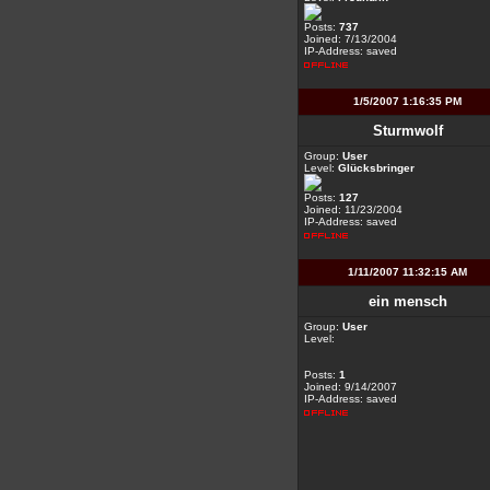
Posts:
737
Joined: 7/13/2004
IP-Address: saved
1/5/2007 1:16:35 PM
Sturmwolf
Group:
User
Level:
Glücksbringer
Posts:
127
Joined: 11/23/2004
IP-Address: saved
1/11/2007 11:32:15 AM
ein mensch
Group:
User
Level:
Posts:
1
Joined: 9/14/2007
IP-Address: saved