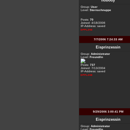
nobody
Group:
User
Level:
Sternschnuppe
Posts:
70
Joined: 4/18/2006
IP-Address: saved
7/7/2006 7:24:33 AM
Eisprinzessin
Group:
Administrator
Level:
Freund/in
Posts:
737
Joined: 7/13/2004
IP-Address: saved
9/29/2006 3:00:41 PM
Eisprinzessin
Group:
Administrator
Level:
Freund/in