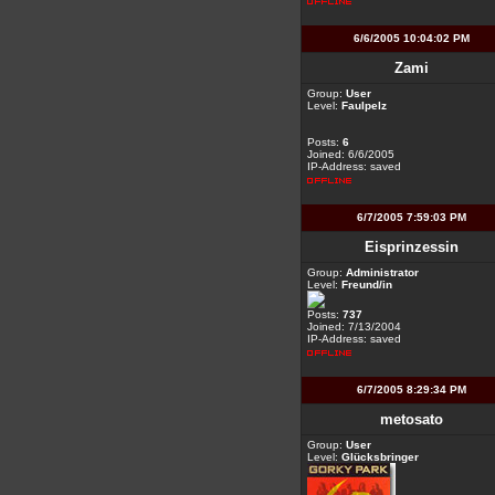
6/6/2005 10:04:02 PM
Zami
Group:
User
Level:
Faulpelz
Posts:
6
Joined: 6/6/2005
IP-Address: saved
6/7/2005 7:59:03 PM
Eisprinzessin
Group:
Administrator
Level:
Freund/in
Posts:
737
Joined: 7/13/2004
IP-Address: saved
6/7/2005 8:29:34 PM
metosato
Group:
User
Level:
Glücksbringer