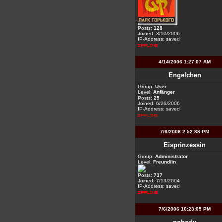
Posts:
128
Joined: 3/10/2006
IP-Address: saved
4/14/2006 1:27:07 AM
Engelchen
Group:
User
Level:
Anfänger
Posts:
25
Joined: 6/26/2006
IP-Address: saved
7/6/2006 2:52:38 PM
Eisprinzessin
Group:
Administrator
Level:
Freund/in
Posts:
737
Joined: 7/13/2004
IP-Address: saved
7/6/2006 10:23:05 PM