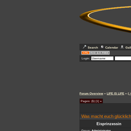
Search
Calendar
Gal
Login:
Forum Overview
»
LIFE IS LIFE
»
(:
Pages: (
1
) [1]
»
Was macht euch glücklic
Eisprinzessin
Group:
Administrator