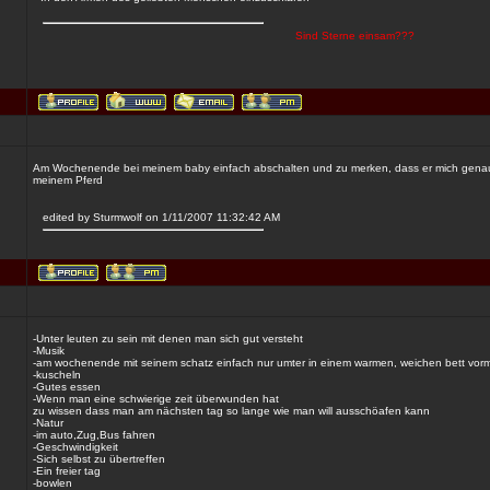
Sind Sterne einsam???
Am Wochenende bei meinem baby einfach abschalten und zu merken, dass er mich genauso 
meinem Pferd
edited by Sturmwolf on 1/11/2007 11:32:42 AM
-Unter leuten zu sein mit denen man sich gut versteht
-Musik
-am wochenende mit seinem schatz einfach nur umter in einem warmen, weichen bett vorm
-kuscheln
-Gutes essen
-Wenn man eine schwierige zeit überwunden hat
zu wissen dass man am nächsten tag so lange wie man will ausschöafen kann
-Natur
-im auto,Zug,Bus fahren
-Geschwindigkeit
-Sich selbst zu übertreffen
-Ein freier tag
-bowlen