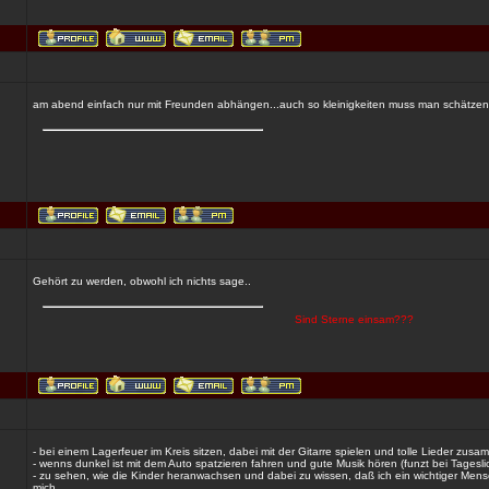
am abend einfach nur mit Freunden abhängen...auch so kleinigkeiten muss man schätzen
Gehört zu werden, obwohl ich nichts sage..
Sind Sterne einsam???
- bei einem Lagerfeuer im Kreis sitzen, dabei mit der Gitarre spielen und tolle Lieder zus
- wenns dunkel ist mit dem Auto spatzieren fahren und gute Musik hören (funzt bei Tageslic
- zu sehen, wie die Kinder heranwachsen und dabei zu wissen, daß ich ein wichtiger Mensch
mich