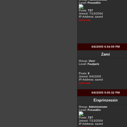
Level:
Freund/in
Posts:
737
Joined: 7/13/2004
IP-Address: saved
6/6/2005 6:04:59 PM
Zami
Group:
User
Level:
Faulpelz
Posts:
6
Joined: 6/6/2005
IP-Address: saved
6/6/2005 9:00:32 PM
Eisprinzessin
Group:
Administrator
Level:
Freund/in
Posts:
737
Joined: 7/13/2004
IP-Address: saved