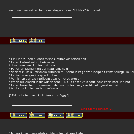
wenn man mit seinen freunden einige runden FLUNKYBALL spielt
* Ein Lied zu hören, dass meine Gefühle wiederspiegelt
* Einen Liebesbrief zu bekommen
* Jemanden zum Lachen bringen
* Für einen Moment mit der Natur eins sein
* Verliebt zu sein.. mit allem drumherum - Kribbeln im ganzen Körper, Schmetterlinge im B
* Ein tiefgründiges Gespräch führen
* Von jemanden als intelligent bezeichnet zu werden
* Wenn mir jemand in die Augen schaut u aus dem nichts sagt, dass er/sie mich lieb hat
* Einen Menschen zu umarmen, den man schon lange nicht mehr gesehen hat
* Vor lauter Lachen weinen müssen
[* Mit da Lisbeth ne Socke tauschen *ggg*]
Sind Sterne einsam???
* In den Armen des geliebten Menschen einzuschlafen