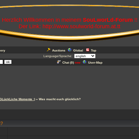
Herzlich Willkommen in meinem
SouLworLd-Forum
!!
Der Link: http://www.soulworld-forum.at.tt
lery
Auctions
Global
Top
Language/Sprache:
Chat (
0
)
User-Map
new
 GLückLiche Momente :)
» Was macht euch glücklich?
h?