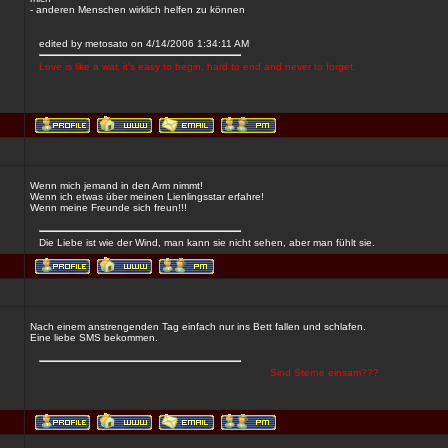
- anderen Menschen wirklich helfen zu können
edited by metosato on 4/14/2006 1:34:11 AM
Love is like a war, it's easy to begin, hard to end and never to forget.
Wenn mich jemand in den Arm nimmt!
Wenn ich etwas über meinen Lienlingsstar erfahre!
Wenn meine Freunde sich freun!!!
Die Liebe ist wie der Wind, man kann sie nicht sehen, aber man fühlt sie.
Nach einem anstrengenden Tag einfach nur ins Bett fallen und schlafen.
Eine liebe SMS bekommen.
Sind Sterne einsam???