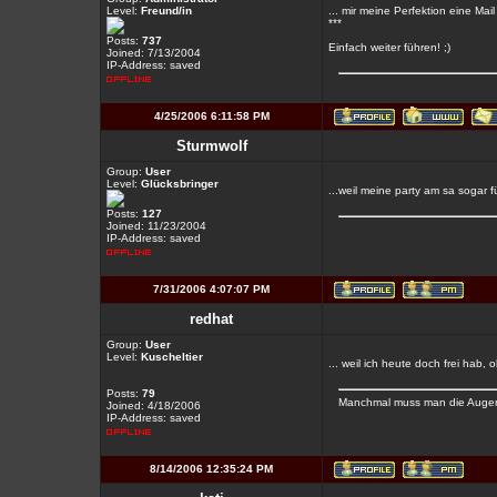
Level:
Freund/in
... mir meine Perfektion eine Mai
***
Posts:
737
Einfach weiter führen! ;)
Joined: 7/13/2004
IP-Address: saved
4/25/2006 6:11:58 PM
Sturmwolf
Group:
User
Level:
Glücksbringer
...weil meine party am sa sogar f
Posts:
127
Joined: 11/23/2004
IP-Address: saved
7/31/2006 4:07:07 PM
redhat
Group:
User
Level:
Kuscheltier
... weil ich heute doch frei hab
Posts:
79
Manchmal muss man die Augen 
Joined: 4/18/2006
IP-Address: saved
8/14/2006 12:35:24 PM