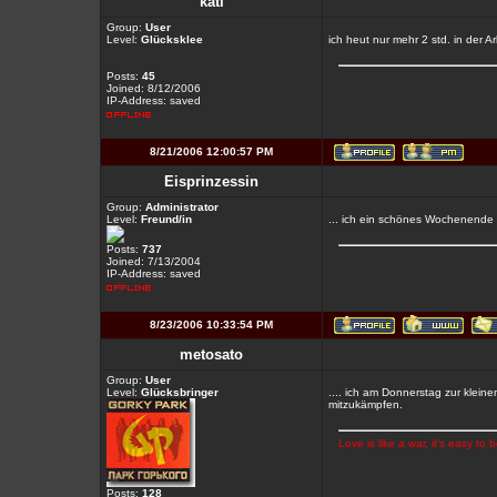
kati
Group:
User
Level:
Glücksklee
ich heut nur mehr 2 std. in der A
Posts:
45
Joined: 8/12/2006
IP-Address: saved
8/21/2006 12:00:57 PM
Eisprinzessin
Group:
Administrator
Level:
Freund/in
... ich ein schönes Wochenende 
Posts:
737
Joined: 7/13/2004
IP-Address: saved
8/23/2006 10:33:54 PM
metosato
Group:
User
Level:
Glücksbringer
.... ich am Donnerstag zur kleine
mitzukämpfen.
Love is like a war, it's easy to
Posts:
128