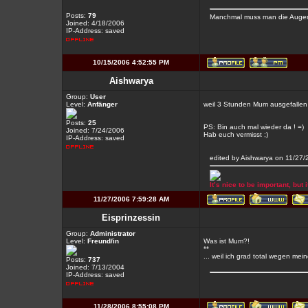
Posts:
79
Manchmal muss man die Augen 
Joined: 4/18/2006
IP-Address: saved
10/15/2006 4:52:55 PM
Aishwarya
Group:
User
Level:
Anfänger
weil 3 Stunden Mum ausgefallen
Posts:
25
PS: Bin auch mal wieder da ! =)
Joined: 7/24/2006
Hab euch vermisst ;)
IP-Address: saved
edited by Aishwarya on 11/27
It’s nice to be important, but 
11/27/2006 7:59:28 AM
Eisprinzessin
Group:
Administrator
Level:
Freund/in
Was ist Mum?!
**
... weil ich grad total wegen m
Posts:
737
Joined: 7/13/2004
IP-Address: saved
11/28/2006 8:55:08 PM