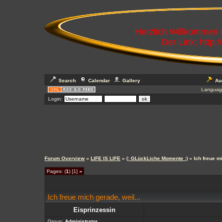
Herzlich Willkommen
Der Link: http:
Search
Calendar
Gallery
Au
Languag
Login:
Forum Overview
»
LIFE IS LIFE
»
(: GLückLiche Momente :)
» Ich freue m
Pages: (
1
) [1]
»
Ich freue mich gerade, weil...
Eisprinzessin
Group:
Administrator