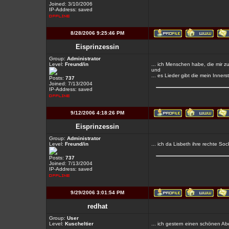
Joined: 3/10/2006
IP-Address: saved
8/28/2006 9:25:46 PM
Eisprinzessin
Group:
Administrator
Level:
Freund/in
... ich Menschen habe, die mir z
und
... es Lieder gibt die mein Inne
Posts:
737
Joined: 7/13/2004
IP-Address: saved
9/12/2006 4:18:26 PM
Eisprinzessin
Group:
Administrator
Level:
Freund/in
... ich da Lisbeth ihre rechte So
Posts:
737
Joined: 7/13/2004
IP-Address: saved
9/29/2006 3:01:54 PM
redhat
Group:
User
Level:
Kuscheltier
... ich gestern einen schönen Ab