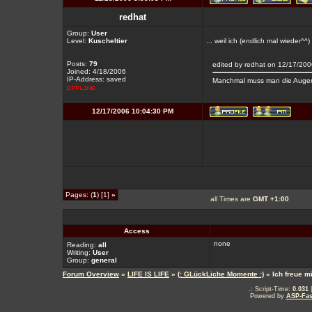
redhat
Group:
User
Level:
Kuscheltier
... weil ich (endlich mal wieder^^) 
Posts:
79
edited by redhat on 12/17/20
Joined: 4/18/2006
IP-Address: saved
Manchmal muss man die Augen 
12/17/2006 10:04:30 PM
Pages: (
1
) [1]
»
all Times are
GMT +1:00
Access
none
Reading:
all
Writing:
User
Group:
general
Forum Overview
»
LIFE IS LIFE
»
(: GLückLiche Momente :)
» Ich freue m
.: Script-Time:
0.031
|
Powered by
ASP-Fas