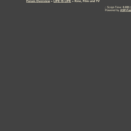
Forum Overview
»
LIFE IS LIFE
» Kino, Film und TV
.: Script-Time:
0.031
|
Powered by
ASP-Fas