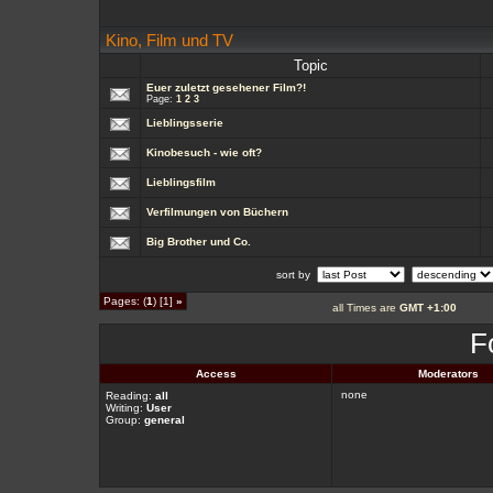
Kino, Film und TV
Topic
Euer zuletzt gesehener Film?!
Page:
1
2
3
Lieblingsserie
Kinobesuch - wie oft?
Lieblingsfilm
Verfilmungen von Büchern
Big Brother und Co.
sort by
Pages: (
1
) [1]
»
all Times are
GMT +1:00
F
Access
Moderators
none
Reading:
all
Writing:
User
Group:
general