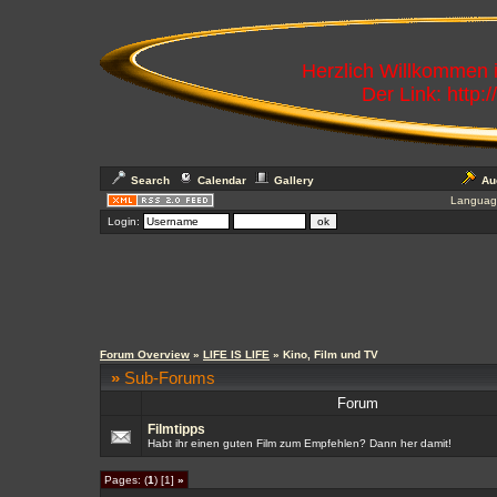
Herzlich Willkommen
Der Link: http:
Search
Calendar
Gallery
Au
Languag
Login:
Forum Overview
»
LIFE IS LIFE
» Kino, Film und TV
»
Sub-Forums
Forum
Filmtipps
Habt ihr einen guten Film zum Empfehlen? Dann her damit!
Pages: (
1
) [1]
»