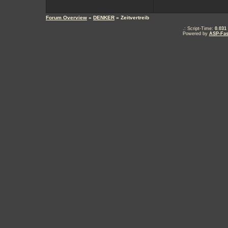
Forum Overview
»
DENKER
» Zeitvertreib
.: Script-Time:
0.031
Powered by
ASP-Fas