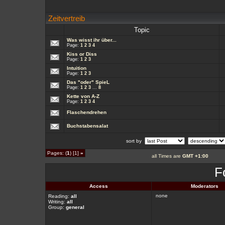
Zeitvertreib
Topic
Was wisst ihr über...
Page:
1
2
3
4
Kiss or Diss
Page:
1
2
3
Intuition
Page:
1
2
3
Das "oder" SpieL
Page:
1
2
3
...
8
Kette von A-Z
Page:
1
2
3
4
Flaschendrehen
Buchstabensalat
sort by
Pages: (
1
) [1]
»
all Times are
GMT +1:00
F
Access
Moderators
none
Reading:
all
Writing:
all
Group:
general