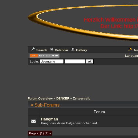
Herzlich Willkommen
Der Link: http:
Search
Calendar
Gallery
Au
Languag
Login:
Forum Overview
»
DENKER
» Zeitvertreib
»
Sub-Forums
Forum
Hangman
Hängt das kleine Galgenmännchen auf.
Pages: (
1
) [1]
»