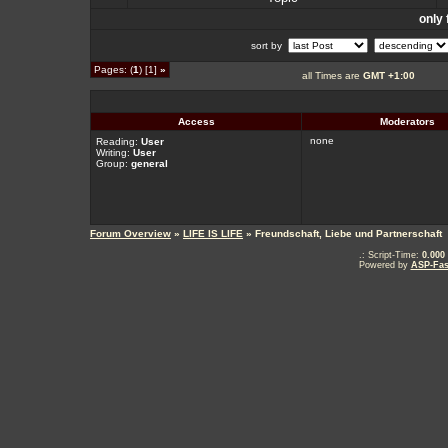
only 
sort by
Pages: (
1
) [1]
»
all Times are
GMT +1:00
Access
Moderators
none
Reading:
User
Writing:
User
Group:
general
Forum Overview
»
LIFE IS LIFE
» Freundschaft, Liebe und Partnerschaft
.: Script-Time:
0.000
Powered by
ASP-Fas