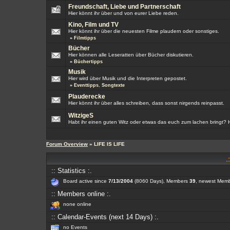
Freundschaft, Liebe und Partnerschaft
Hier könnt ihr über und von eurer Liebe reden.
Kino, Film und TV
Hier könnt ihr über die neuesten Filme plaudern oder sonstiges.
»
Filmtipps
Bücher
Hier können alle Leseratten über Bücher diskutieren.
»
Büchertipps
Musik
Hier wird über Musik und die Interpreten gepostet.
»
Eventtipps
,
Songtexte
Plauderecke
Hier könnt ihr über alles schreiben, dass sonst nirgends reinpasst.
WitzigeS
Habt ihr einen guten Witz oder etwas das euch zum lachen bringt? Hie
Forum Overview
» LIFE IS LIFE
.
:: Statistics :.
Board active since
7/13/2004
(8060 Days), Members
39
, newest Mem
:: Members online :.
none online
:: Calendar-Events (next 14 Days) :.
no Events