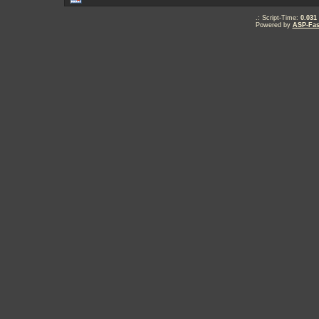
.: Script-Time:
0.031
Powered by
ASP-Fas