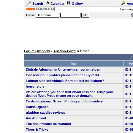
Search
Calendar
Gallery
Auc
Languag
Login:
Forum Overview
»
Auction-Portal
» Other
.:
Item
Fo
Digitale Adoption in Unternehmen vorantreiben
ID 1
Conseils pour profiter pleinement de Buy eSIM
ID 11
Lohnen sich individuelle Formate bei Aufklebern?
ID 1
horror story
ID 1
We are offering you to install WordPress and setup your
ID 1
desired WordPress theme on your domain.
Customizations: Screen Printing and Embroidery
ID 1
Hausaufgaben
ID 1
triathlon saddles reviews
ID 1
Am Abgrund
ID 4
The final frontier he founded
ID 9
Tipps & Tricks
ID 9