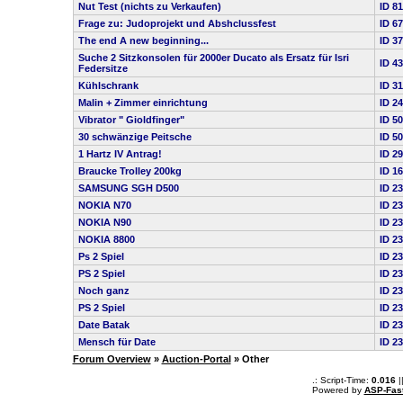
Nut Test (nichts zu Verkaufen)
ID 8
Frage zu: Judoprojekt und Abshclussfest
ID 6
The end A new beginning...
ID 3
Suche 2 Sitzkonsolen für 2000er Ducato als Ersatz für Isri
ID 4
Federsitze
Kühlschrank
ID 3
Malin + Zimmer einrichtung
ID 2
Vibrator " Gioldfinger"
ID 5
30 schwänzige Peitsche
ID 5
1 Hartz IV Antrag!
ID 2
Braucke Trolley 200kg
ID 1
SAMSUNG SGH D500
ID 2
NOKIA N70
ID 2
NOKIA N90
ID 2
NOKIA 8800
ID 2
Ps 2 Spiel
ID 2
PS 2 Spiel
ID 2
Noch ganz
ID 2
PS 2 Spiel
ID 2
Date Batak
ID 2
Mensch für Date
ID 2
Forum Overview
»
Auction-Portal
» Other
.: Script-Time:
0.016
|
Powered by
ASP-Fas