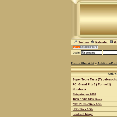
Suchen
Kalender
Ga
Login:
Forum Übersicht
»
Auktions-Port
Artike
Super Teure Taste (T) gebrauch
PC: Grand Prix 3 ( Formel 1)
Notebook
Skispringen 2007
100K 100K 100K Ress
*NEU* USb-Stick 1Gb
USB Stick 1Gb
Lords of Magic