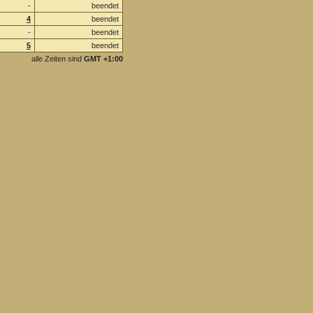
-
beendet
4
beendet
-
beendet
5
beendet
alle Zeiten sind
GMT +1:00