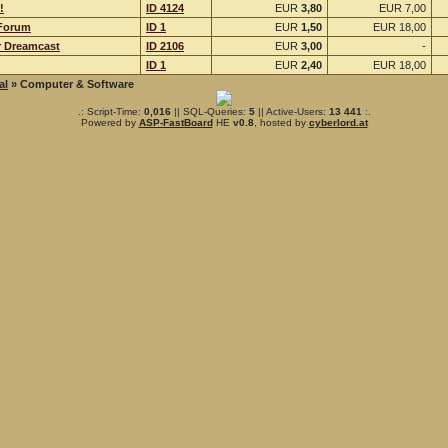
!
ID 4124
EUR
3,80
EUR 7,00
-Forum
ID 1
EUR
1,50
EUR 18,00
r Dreamcast
ID 2106
EUR
3,00
-
ID 1
EUR
2,40
EUR 18,00
al
» Computer & Software
.: Script-Time:
0,016
|| SQL-Queries:
5
|| Active-Users:
13 441
:.
Powered by
ASP-FastBoard
HE
v0.8
, hosted by
cyberlord.at