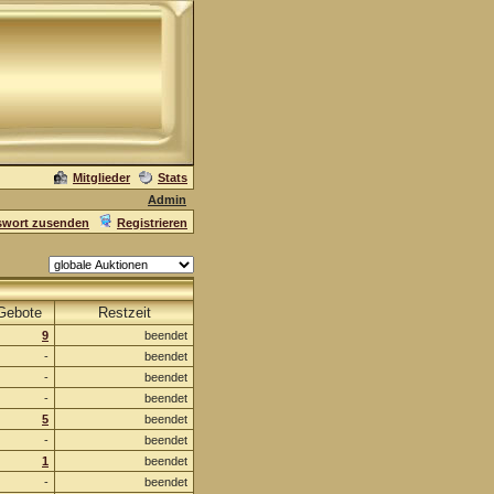
Mitglieder
Stats
Admin
swort zusenden
Registrieren
Gebote
Restzeit
9
beendet
-
beendet
-
beendet
-
beendet
5
beendet
-
beendet
1
beendet
-
beendet