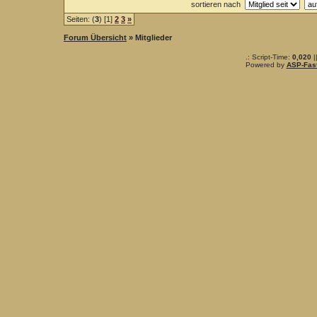
sortieren nach
Seiten: (
3
) [1]
2
3
»
Forum Übersicht
» Mitglieder
.: Script-Time:
0,020
|
Powered by
ASP-Fas