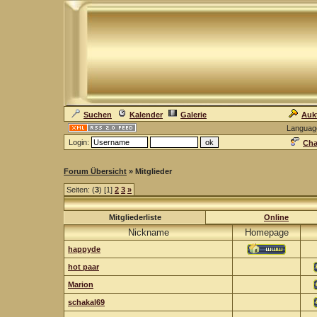
Suchen
Kalender
Galerie
Auk
Languag
Login:
Cha
Forum Übersicht
» Mitglieder
Seiten: (
3
) [1]
2
3
»
Mitgliederliste
Online
Nickname
Homepage
happyde
hot paar
Marion
schakal69