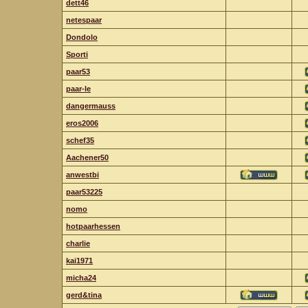
dett46
netespaar
Dondolo
Sporti
paar53
paar-le
dangermauss
eros2006
schef35
Aachener50
anwestbi
paar53225
nomo
hotpaarhessen
charlie
kai1971
micha24
gerd&tina