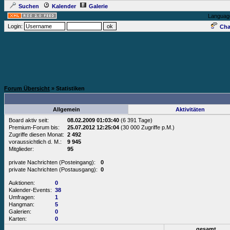
Suchen
Kalender
Galerie
Languag
Login:
Cha
Forum Übersicht
» Statistiken
Allgemein
Aktivitäten
Board aktiv seit:
08.02.2009 01:03:40
(6 391 Tage)
Premium-Forum bis:
25.07.2012 12:25:04
(30 000 Zugriffe p.M.)
Zugriffe diesen Monat:
2 492
voraussichtlich d. M.:
9 945
Mitglieder:
95
private Nachrichten (Posteingang):
0
private Nachrichten (Postausgang):
0
Auktionen:
0
Kalender-Events:
38
Umfragen:
1
Hangman:
5
Galerien:
0
Karten:
0
gesamt