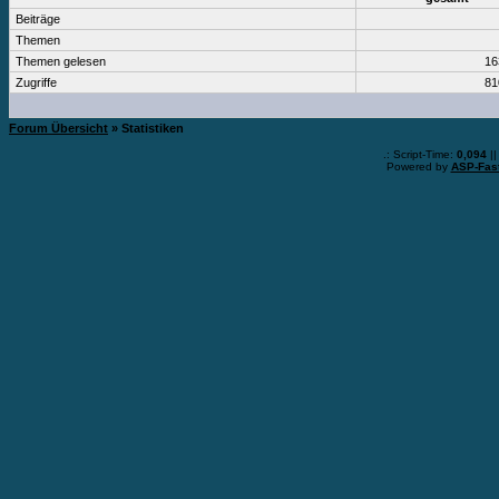
Beiträge
Themen
Themen gelesen
16
Zugriffe
81
Forum Übersicht
» Statistiken
.: Script-Time:
0,094
||
Powered by
ASP-Fas