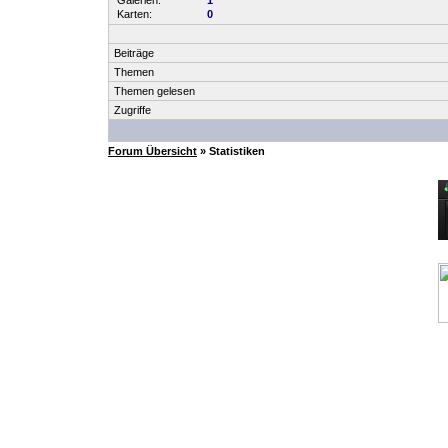
Galerien:
1
Karten:
0
Beiträge
Themen
Themen gelesen
Zugriffe
Forum Übersicht
» Statistiken