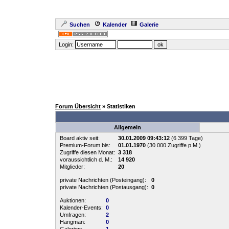
Suchen
Kalender
Galerie
Login:
Forum Übersicht
» Statistiken
Allgemein
Board aktiv seit:
30.01.2009 09:43:12
(6 399 Tage)
Premium-Forum bis:
01.01.1970
(30 000 Zugriffe p.M.)
Zugriffe diesen Monat:
3 318
voraussichtlich d. M.:
14 920
Mitglieder:
20
private Nachrichten (Posteingang):
0
private Nachrichten (Postausgang):
0
Auktionen:
0
Kalender-Events:
0
Umfragen:
2
Hangman:
0