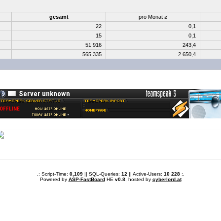
gesamt
pro Monat ø
22
0,1
15
0,1
51 916
243,4
565 335
2 650,4
.: Script-Time:
0,109
|| SQL-Queries:
12
|| Active-Users:
10 228
:.
Powered by
ASP-FastBoard
HE
v0.8
, hosted by
cyberlord.at