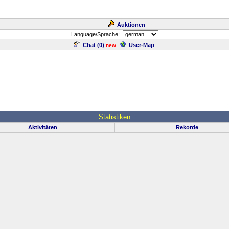
Auktionen
Language/Sprache:
Chat (
0
)
User-Map
new
.: Statistiken :.
Aktivitäten
Rekorde