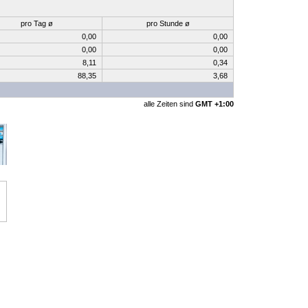
pro Tag ø
pro Stunde ø
0,00
0,00
0,00
0,00
8,11
0,34
88,35
3,68
alle Zeiten sind
GMT +1:00