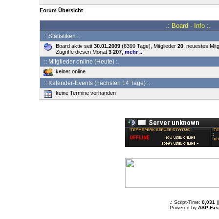
Forum Übersicht
.: Board - Info :.
:: Statistiken :.
Board aktiv seit
30.01.2009
(6399 Tage), Mitglieder
20
, neuestes Mitg
Zugriffe diesen Monat
3 207
,
mehr ..
:: Mitglieder online (Heute) :.
keiner online
:: Kalender-Events (nächsten 14 Tage) :.
keine Termine vorhanden
.: Script-Time:
0,031
|
Powered by
ASP-Fas