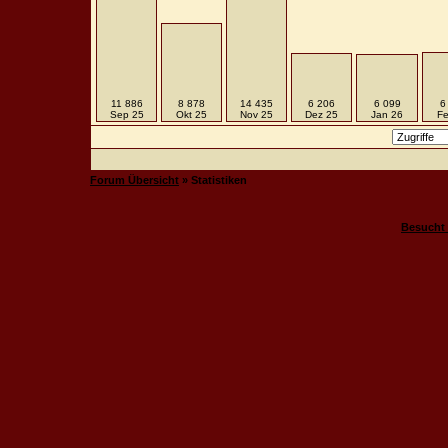
11 886
8 878
14 435
6 206
6 099
6
Sep 25
Okt 25
Nov 25
Dez 25
Jan 26
Fe
Forum Übersicht
» Statistiken
Besucht