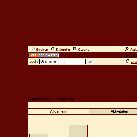
Suchen
Kalender
Galerie
Auk
Languag
Login:
Cha
Forum Übersicht
» Statistiken
Allgemein
Aktivitäten