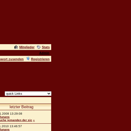
Mitglieder
Stats
Admin
swort zusenden
Registrieren
letzter Beitrag
1.2008 13:29:08
lunans
uche jemanden der sic
»
1.2010 13:46:57
lunans