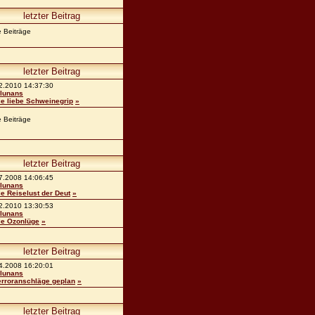
letzter Beitrag
e Beiträge
letzter Beitrag
2.2010 14:37:30
lunans
ie liebe Schweinegrip
»
e Beiträge
letzter Beitrag
7.2008 14:06:45
lunans
ie Reiselust der Deut
»
2.2010 13:30:53
lunans
ie Ozonlüge
»
letzter Beitrag
4.2008 16:20:01
lunans
erroranschläge geplan
»
letzter Beitrag