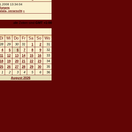
1.2008 13:34:04
lunans
ralala, verarscht
»
alle Zeiten sind
GMT +1:00
.: Kalender :.
Di
Mi
Do
Fr
Sa
So
Wo
28
29
30
31
1
2
31
4
5
6
7
8
9
32
11
12
13
14
15
16
33
18
19
20
21
22
23
34
25
26
27
28
29
30
35
1
2
3
4
5
6
36
August 2026