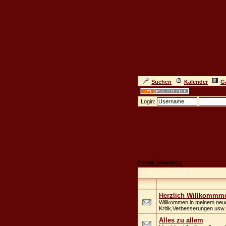
Suchen
Kalender
Ga
Login:
Forum Übersicht
-
Allgemeines
Herzlich Willkommm
Willkommen in meinem neue
Kritik,Verbesserungen usw.
Alles zu allem