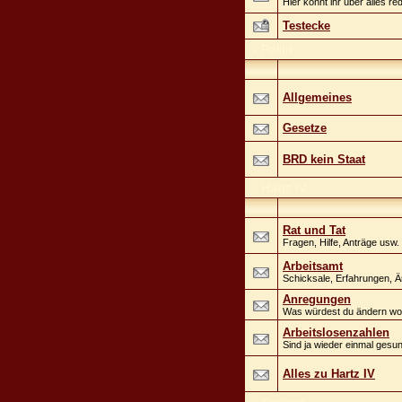
Hier könnt ihr über alles r
Testecke
-
Politik
Allgemeines
Gesetze
BRD kein Staat
-
Hartz IV
Rat und Tat
Fragen, Hilfe, Anträge usw.
Arbeitsamt
Schicksale, Erfahrungen, Är
Anregungen
Was würdest du ändern woll
Arbeitslosenzahlen
Sind ja wieder einmal gesu
Alles zu Hartz IV