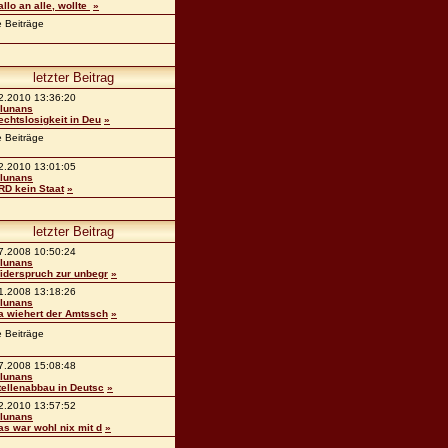
allo an alle, wollte
»
e Beiträge
letzter Beitrag
2.2010 13:36:20
lunans
echtslosigkeit in Deu
»
e Beiträge
2.2010 13:01:05
lunans
RD kein Staat
»
letzter Beitrag
7.2008 10:50:24
lunans
iderspruch zur unbegr
»
1.2008 13:18:26
lunans
a wiehert der Amtssch
»
e Beiträge
7.2008 15:08:48
lunans
tellenabbau in Deutsc
»
2.2010 13:57:52
lunans
as war wohl nix mit d
»