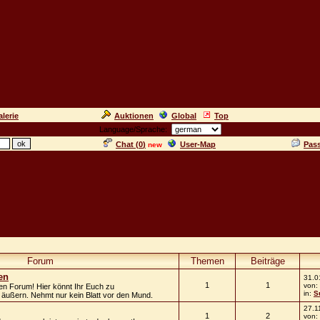
lerie
Auktionen
Global
Top
Language/Sprache:
Chat (
0
)
User-Map
Pas
new
Forum
Themen
Beiträge
en
31.0
1
1
von:
n Forum! Hier könnt Ihr Euch zu
in:
S
 äußern. Nehmt nur kein Blatt vor den Mund.
27.1
1
2
von: