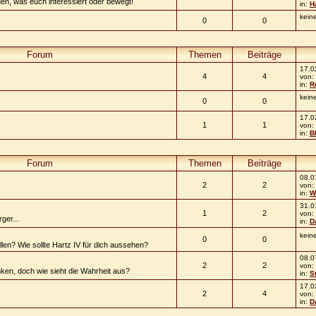
eden, was euch interessiert oder bewegt!
in:
H
kein
0
0
Forum
Themen
Beiträge
17.0
4
4
von:
in:
R
kein
0
0
17.0
1
1
von:
in:
B
Forum
Themen
Beiträge
08.0
2
2
von:
in:
W
31.0
1
2
von:
ger...
in:
D
kein
0
0
en? Wie sollte Hartz IV für dich aussehen?
08.0
2
2
von:
nken, doch wie sieht die Wahrheit aus?
in:
S
17.0
2
4
von:
in:
D