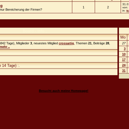
31.0
ng
1
2
von:
r nur Bereicherung der Firmen?
in:
t
.: Board - Info :.
Mo
842 Tage), Mitglieder
3
, neuestes Mitglied
crossartig
, Themen
21
, Beiträge
28
,
27
mehr ..
3
10
17
 14 Tage) :.
24
31
Besucht auch meine Homepage!