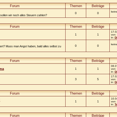
Forum
Themen
Beiträge
kein
0
0
ollen wir noch alles Steuern zahlen?
Forum
Themen
Beiträge
17.0
1
1
von:
in:
D
kein
0
0
ert? Muss man Angst haben, bald alles selbst zu
Forum
Themen
Beiträge
08.0
ima
1
1
von:
in:
D
17.0
3
5
von:
in:
D
Forum
Themen
Beiträge
10.0
d
1
1
von:
in:
T
Forum
Themen
Beiträge