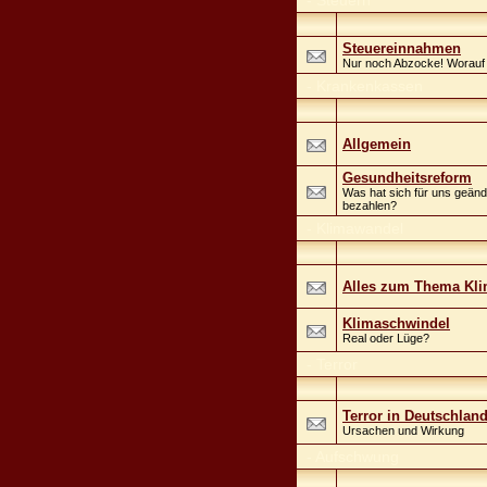
-
Steuern
Steuereinnahmen
Nur noch Abzocke! Worauf s
-
Krankenkassen
Allgemein
Gesundheitsreform
Was hat sich für uns geänd
bezahlen?
-
Klimawandel
Alles zum Thema Kl
Klimaschwindel
Real oder Lüge?
-
Terror
Terror in Deutschlan
Ursachen und Wirkung
-
Aufschwung