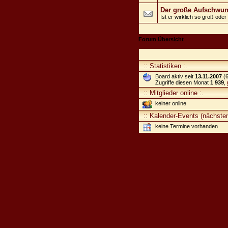
Der große Aufschwu
Ist er wirklich so groß ode
Forum Übersicht
:: Statistiken :.
Board aktiv seit
13.11.2007
(6
Zugriffe diesen Monat
1 939
,
:: Mitglieder online :.
keiner online
:: Kalender-Events (nächsten
keine Termine vorhanden