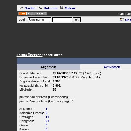
Suchen
Kalender
Galerie
Languag
Login:
Cha
Forum Übersicht
» Statistiken
Allgemein
Aktivitäten
Board aktiv seit:
12.04.2006 17:22:39
(7 423 Tage)
Premium-Forum bis:
01.01.1970
(30 000 Zugriffe p.M.)
Zugriffe diesen Monat:
1 954
voraussichtlich d. M.:
8 892
Mitglieder:
75
private Nachrichten (Posteingang):
0
private Nachrichten (Postausgang):
0
Auktionen:
1
Kalender-Events:
2
Umfragen:
17
Hangman:
27
Galerien:
0
Karten:
0