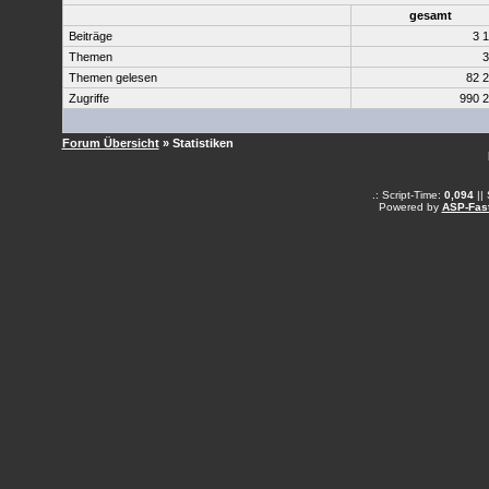
gesamt
Beiträge
3 
Themen
Themen gelesen
82 
Zugriffe
990 
Forum Übersicht
» Statistiken
.: Script-Time:
0,094
||
Powered by
ASP-Fas