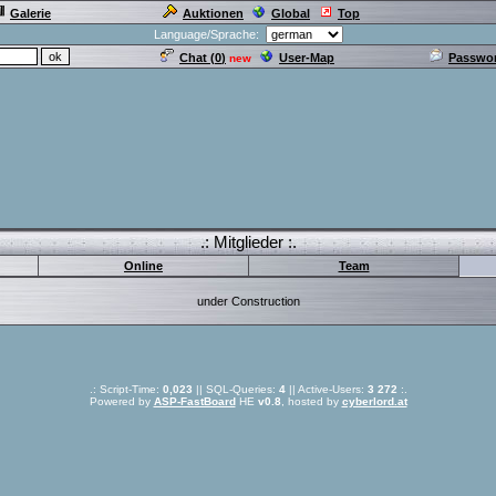
Galerie
Auktionen
Global
Top
Language/Sprache:
Chat (
0
)
User-Map
Passwor
new
.: Mitglieder :.
Online
Team
under Construction
.: Script-Time:
0,023
|| SQL-Queries:
4
|| Active-Users:
3 272
:.
Powered by
ASP-FastBoard
HE
v0.8
, hosted by
cyberlord.at