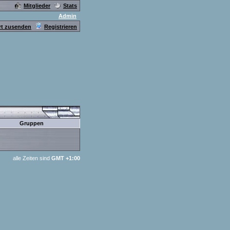
Mitglieder
Stats
Admin
t zusenden
Registrieren
Gruppen
alle Zeiten sind
GMT +1:00