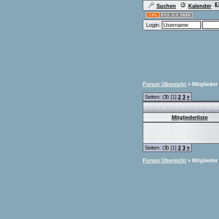
Suchen
Kalender
Login:
Forum Übersicht
» Mitglieder
Seiten: (
3
) [1]
2
3
»
Mitgliederliste
Seiten: (
3
) [1]
2
3
»
Forum Übersicht
» Mitglieder