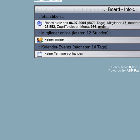
.: Board - Info :.
:: Statistiken :.
Board aktiv seit
06.07.2004
(8071 Tage), Mitglieder
47
, neuest
28 552
, Zugriffe diesen Monat
986
,
mehr ..
:: Mitglieder online (letzten 12 Stunden) :.
keiner online
:: Kalender-Events (nächsten 14 Tage) :.
keine Termine vorhanden
.: Script-Time:
0,055
|
Powered by
ASP-Fas