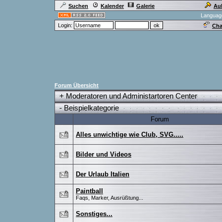
Suchen
Kalender
Galerie
Au
Languag
Login:
Cha
Forum Übersicht
+
Moderatoren und Administartoren Center
-
Beispielkategorie
Forum
Alles unwichtige wie Club, SVG.....
Bilder und Videos
Der Urlaub Italien
Paintball
Faqs, Marker, Ausrüßtung...
Sonstiges...