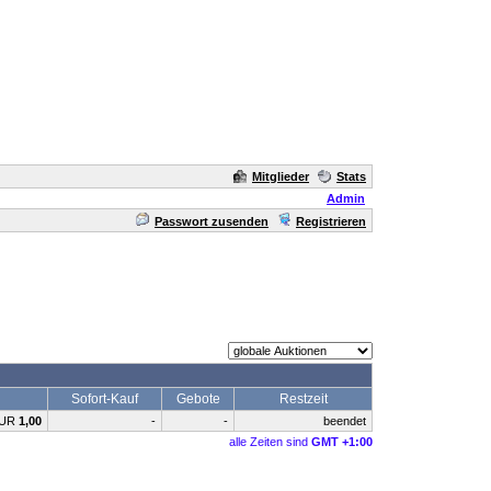
Mitglieder
Stats
Admin
Passwort zusenden
Registrieren
Sofort-Kauf
Gebote
Restzeit
UR
1,00
-
-
beendet
alle Zeiten sind
GMT +1:00