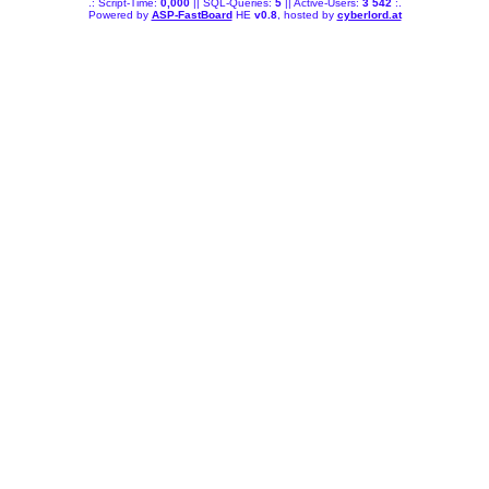
.: Script-Time:
0,000
|| SQL-Queries:
5
|| Active-Users:
3 542
:.
Powered by
ASP-FastBoard
HE
v0.8
, hosted by
cyberlord.at