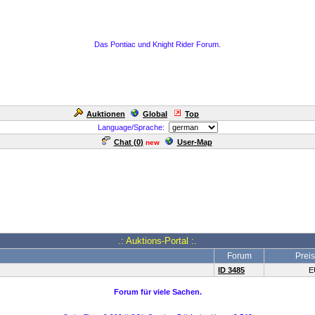
Das Pontiac und Knight Rider Forum.
Auktionen
Global
Top
Language/Sprache:
Chat (
0
)
User-Map
new
.: Auktions-Portal :.
Forum
Preis
ID 3485
E
Forum für viele Sachen.