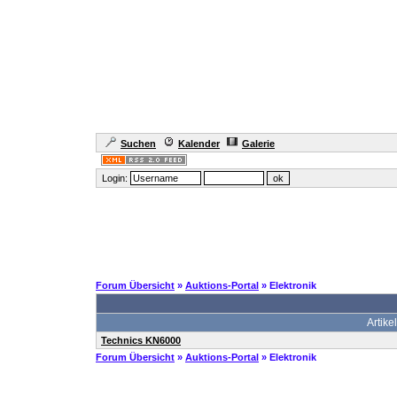
Suchen
Kalender
Galerie
Login:
Forum Übersicht
»
Auktions-Portal
» Elektronik
Artikel
Technics KN6000
Forum Übersicht
»
Auktions-Portal
» Elektronik