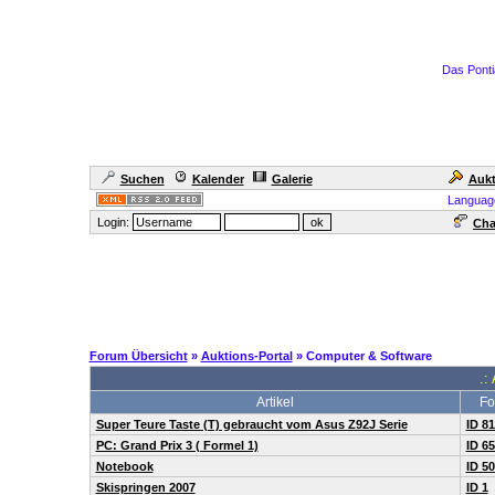
Das Ponti
Suchen
Kalender
Galerie
Aukt
Languag
Login:
Cha
Forum Übersicht
»
Auktions-Portal
» Computer & Software
.:
Artikel
Fo
Super Teure Taste (T) gebraucht vom Asus Z92J Serie
ID 8
PC: Grand Prix 3 ( Formel 1)
ID 6
Notebook
ID 5
Skispringen 2007
ID 1