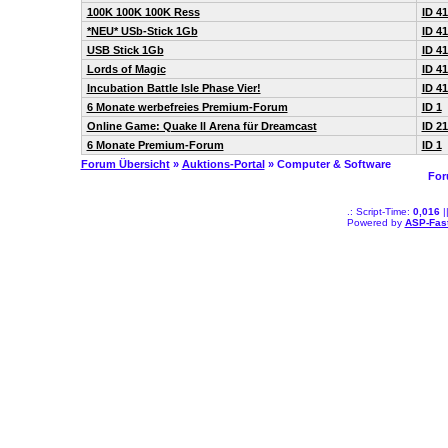
100K 100K 100K Ress
ID 4
*NEU* USb-Stick 1Gb
ID 4
USB Stick 1Gb
ID 4
Lords of Magic
ID 4
Incubation Battle Isle Phase Vier!
ID 4
6 Monate werbefreies Premium-Forum
ID 1
Online Game: Quake ll Arena für Dreamcast
ID 2
6 Monate Premium-Forum
ID 1
Forum Übersicht
»
Auktions-Portal
» Computer & Software
For
.: Script-Time:
0,016
|
Powered by
ASP-Fas