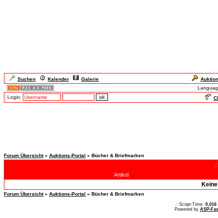
Suchen
Kalender
Galerie
Auktio
Languag
Login:
Ch
Forum Übersicht
»
Auktions-Portal
» Bücher & Briefmarken
.
Artikel
Keine
Forum Übersicht
»
Auktions-Portal
» Bücher & Briefmarken
.: Script-Time:
0,016
Powered by
ASP-Fas