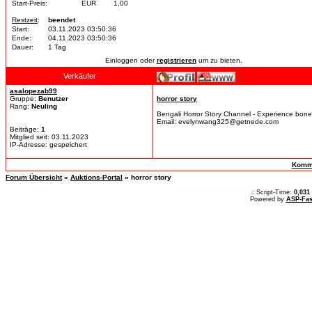
Start-Preis:
EUR
1,00
Restzeit
:
beendet
Start:
03.11.2023 03:50:36
Ende:
04.11.2023 03:50:36
Dauer:
1 Tag
Einloggen oder
registrieren
um zu bieten.
Verkäufer
asalopezab99
Gruppe:
Benutzer
horror story
Rang:
Neuling
Bengali Horror Story Channel - Experience bone-c
Email: evelynwang325@getnede.com
Beiträge:
1
Mitglied seit: 03.11.2023
IP-Adresse: gespeichert
Komme
Forum Übersicht
»
Auktions-Portal
» horror story
.: Script-Time:
0,031
Powered by
ASP-Fas