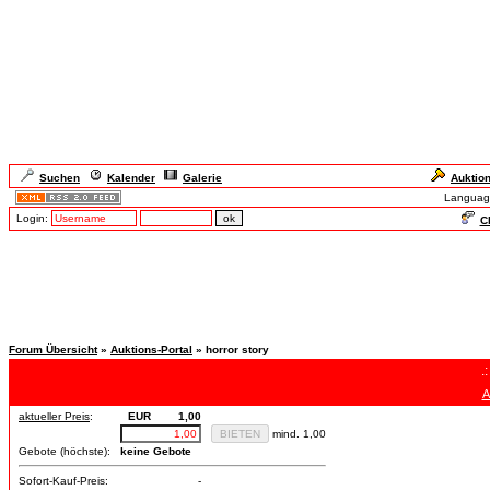
Suchen
Kalender
Galerie
Auktio
Languag
Login:
Ch
Forum Übersicht
»
Auktions-Portal
» horror story
.
A
aktueller Preis
:
EUR
1,00
mind. 1,00
Gebote (höchste):
keine Gebote
Sofort-Kauf-Preis:
-