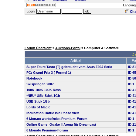
Languag
Login:
Cha
Forum Übersicht
»
Auktions-Portal
» Computer & Software
.:
Artikel
Fo
Super Teure Taste (T) gebraucht vom Asus Z92J Serie
ID 8
PC: Grand Prix 3 ( Formel 1)
ID 6
Notebook
ID 5
Skispringen 2007
ID 1
100K 100K 100K Ress
ID 4
*NEU* USb-Stick 1Gb
ID 4
USB Stick 1Gb
ID 4
Lords of Magic
ID 4
Incubation Battle Isle Phase Vier!
ID 4
6 Monate werbefreies Premium-Forum
ID 1
Online Game: Quake ll Arena für Dreamcast
ID 2
6 Monate Premium-Forum
ID 1