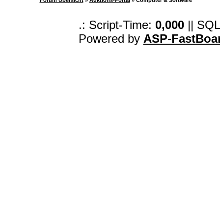
Forum Übersicht
»
Auktions-Portal
» Computer & Software
.: Script-Time:
0,000
|| SQL
Powered by
ASP-FastBoa