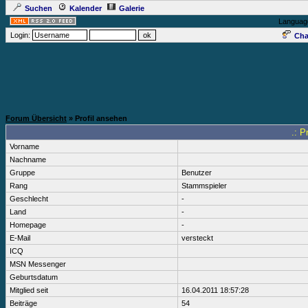
Suchen
Kalender
Galerie
Languag
Login:
Cha
Forum Übersicht
» Profil ansehen
.: P
Vorname
Nachname
Gruppe
Benutzer
Rang
Stammspieler
Geschlecht
-
Land
-
Homepage
-
E-Mail
versteckt
ICQ
MSN Messenger
Geburtsdatum
Mitglied seit
16.04.2011 18:57:28
Beiträge
54