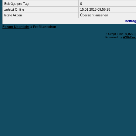
Beiträge pro Tag
0
zuletzt Online
15.01.2015 09:56:28
letzte Aktion
Übersicht ansehen
Beiträ
Forum Übersicht
» Profil ansehen
.: Script-Time:
0,023
|
Powered by
ASP-Fas