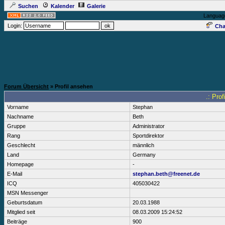
Suchen
Kalender
Galerie
Languag
Login:
Cha
Forum Übersicht
» Profil ansehen
.: Pro
Vorname
Stephan
Nachname
Beth
Gruppe
Administrator
Rang
Sportdirektor
Geschlecht
männlich
Land
Germany
Homepage
-
E-Mail
stephan.beth@freenet.de
ICQ
405030422
MSN Messenger
Geburtsdatum
20.03.1988
Mitglied seit
08.03.2009 15:24:52
Beiträge
900