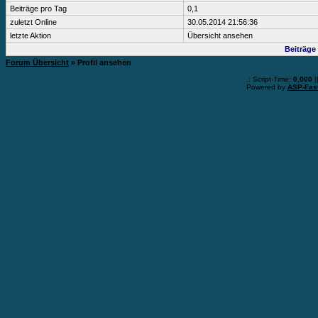
Beiträge pro Tag
0,1
zuletzt Online
30.05.2014 21:56:36
letzte Aktion
Übersicht ansehen
Beiträge
Forum Übersicht
» Profil ansehen
.: Script-Time:
0,000
|
Powered by
ASP-Fas